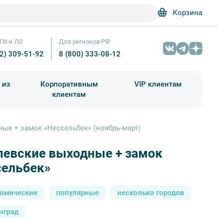
Корзина
Пб и ЛО
Для регионов РФ
12) 309-51-92
8 (800) 333-08-12
 из
Корпоративным
VIP клиентам
клиентам
школа)
чания учебного года
Абонементы на экскурсии
ые + замок «Нессельбек» (ноябрь-март)
левские выходные + замок
Скульптуры сфинксов на входе в Лиственничный парк - Румянцева Ната
сельбек»
номические
популярные
несколько городов
нград