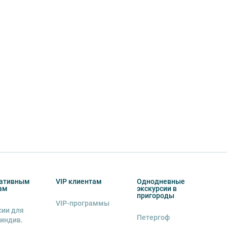
ативным
VIP клиентам
Однодневные
ам
экскурсии в
пригороды
VIP-программы
сии для
Петергоф
 индив.