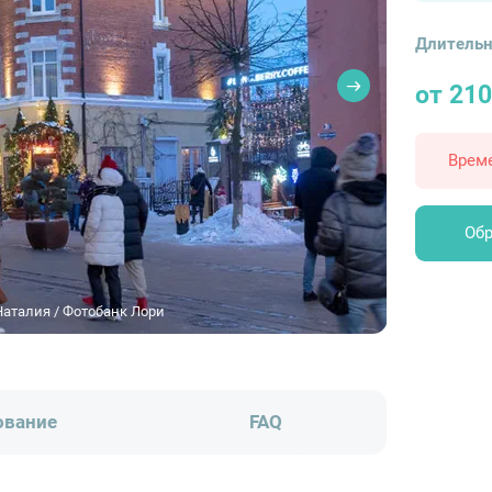
Длительн
от 21
Врем
Обр
Наталия / Фотобанк Лори
ование
FAQ