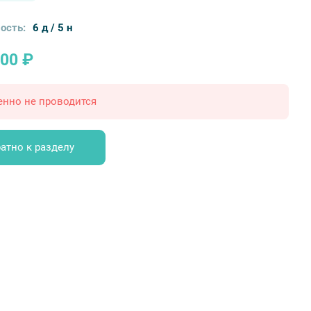
ость:
6 д / 5 н
000 ₽
енно не проводится
атно к разделу