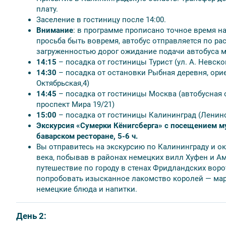
плату.
Посадка в экскурсионный автобус:
при проживании в ме
Заселение в гостиницу после 14:00.
меблированных комнатах «Вилла Надежда», в «Вилла Тат
Внимание
: в программе прописано точное время на
осуществляется от гостиницы «Турист» (ул. Невского 53, 
просьба быть вовремя, автобус отправляется по р
«Мартон Палас», посадка осуществляется от гостиницы «К
загруженностью дорог ожидание подачи автобуса м
14:15
– посадка от гостиницы Турист (ул. А. Невск
14:30
– посадка от остановки Рыбная деревня, орие
Трансфер не является индивидуальным, может выполнят
Октябрьская,4)
входит: ожидание в зале прилета 30 минут от заявленно
14:45
– посадка от гостиницы Москва (автобусная 
задерживается, турист должен предупредить об этом тур
проспект Мира 19/21)
15:00
– посадка от гостиницы Калининград (Ленинс
Время отъезда на экскурсии может быть изменено на бол
Экскурсия «Сумерки Кёнигсберга» с посещением м
Фирма оставляет за собой право замены экскурсий без
баварском ресторане, 5-6 ч.
программы.
Вы отправитесь на экскурсию по Калининграду и ок
века, побывав в районах немецких вилл Хуфен и А
путешествие по городу в стенах Фридландских воро
попробовать изысканное лакомство королей — мар
немецкие блюда и напитки.
День 2: