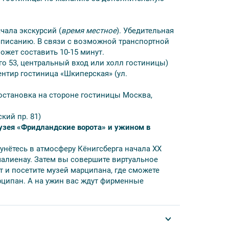
блированных комнатах «Робинзон»,
ьяна» на улице Линейная, посадка
чала экскурсий (
время местное
). Убедительная
сбор в холле отеля), при проживании в отеле
асписанию. В связи с возможной транспортной
алининград» (Ленинский пр-т, 81).
ожет составить 10-15 минут.
ого 53, центральный вход или холл гостиницы)
нтир гостиница «Шкиперская» (ул.
ься на микроавтобусе.
В стоимость услуги
го времени прибытия рейса. Если рейс
остановка на стороне гостиницы Москва,
оператора.
кий пр. 81)
ее раннее или более позднее.
узея «Фридландские ворота» и ужином в
 уменьшения общего объема экскурсионной
унётесь в атмосферу Кёнигсберга начала XX
малиенау. Затем вы совершите виртуальное
т и посетите музей марципана, где сможете
ципан. А на ужин вас ждут фирменные