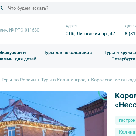
Адрес
Для С
ки», № РТО 011680
СПб, Лиговский пр., 47
8 (8
Экскурсии и
Туры для школьников
Туры и круизы
раммы для детей
Петербурга
ков
раздничные выезды и тематические экскурсии
Квесты/Интерактивы
Для 4 класса (Начальная 
Праздник окон
Туры по России
Туры в Калининград
Королевские выходн
Коро
«Нес
гастро
Калини