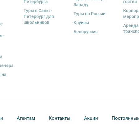
Петербурга
гостей
Западу
Туры в Санкт-
Корпор
Туры по России
Петербург для
меропр
школьников
Круизы
ые
Аренда
деле “О компании”.
трансп
Белоруссия
ие
ы
вечера
 на
ти
Агентам
Контакты
Акции
Постоянным