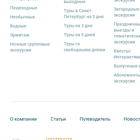
экскурсии
выходные
Пешеходные
Загородные
Туры в Санкт-
экскурсии
Петербург на 2 дня
Необычные
Праздничн
Туры на 3 дня
Водные
Вы также можете ближе познакомиться с нами
в раз
выезды и
Туры на 5 дней
Эрмитаж
тематическ
экскурсии
Туры со
Ночные групповые
свободными днями
экскурсии
Квесты/
Интерактив
Выпускные 
Абонементы
экскурсии
О компании
Статьи
Путеводитель
Новос