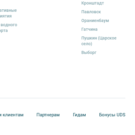
Кронштадт
ативные
Павловск
иятия
Ораниенбаум
 водного
Гатчина
орта
Пушкин (Царское
село)
Выборг
 клиентам
Партнерам
Гидам
Бонусы UDS