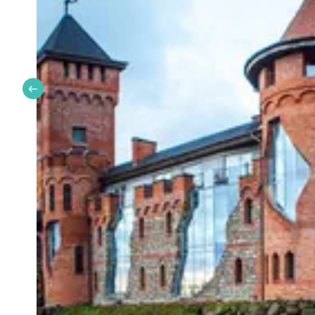
Дополнительные экскурсии по желанию.
🏨 Гостиницы
Гостиница «Академическая***»;
Хостел «Подмосковье»;
Отель «Мартон Олимпик***»;
Отель «Мартон Палас****»;
Гостиница «Турист***»;
Гостиница «Калининград***»;
Отель «Изола»;
Отель «РиверСайд***»;
Отель «Холидэй Инн****»;
🎟️ В стоимость включено