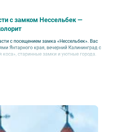
сти с замком Нессельбек —
колорит
сти с посещением замка «Нессельбек». Вас
ми Янтарного края, вечерний Калининград с
 коса», старинные замки и уютные города.
аезд каждый четверг.
 на теплоходе по Преголе и баварским
а»;
ием замка Тапиау;