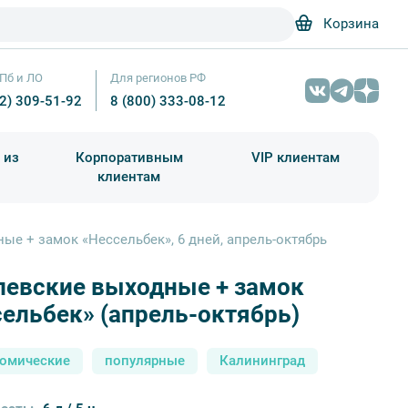
Корзина
Пб и ЛО
Для регионов РФ
12) 309-51-92
8 (800) 333-08-12
 из
Корпоративным
VIP клиентам
клиентам
школа)
чания учебного года
Абонементы на экскурсии
ые + замок «Нессельбек», 6 дней, апрель-октябрь
левские выходные + замок
Королевские выходные + замок «Нессельбек» (май-октябрь) — фото №1
Геннадий Соловьев
ельбек» (апрель-октябрь)
номические
популярные
Калининград