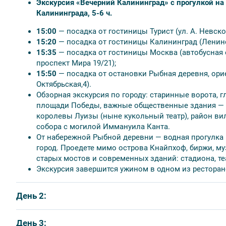
Экскурсия «Вечерний Калининград» с прогулкой на 
Калининграда, 5-6 ч.
15:00
— посадка от гостиницы Турист (ул. А. Невско
⚠ Внимание
15:20
— посадка от гостиницы Калининград (Ленинск
15:35
— посадка от гостиницы Москва (автобусная 
В программе тура указано точное время начала
проспект Мира 19/21);
просьба не опаздывать, автобус отправляется 
15:50
— посадка от остановки Рыбная деревня, ори
Стоимость тура указана в рублях на 1 человека.
Октябрьская,4).
размещение возможно только в 1-местных номе
Обзорная экскурсия по городу: старинные ворота, 
До Калининграда и обратно участники тура до
площади Победы, важные общественные здания — су
королевы Луизы (ныне кукольный театр), район ви
собора с могилой Иммануила Канта.
От набережной Рыбной деревни — водная прогулка 
город. Проедете мимо острова Кнайпхоф, биржи, м
старых мостов и современных зданий: стадиона, те
Экскурсия завершится ужином в одном из ресторан
День 2:
ПЯТНИЦА
День 3: