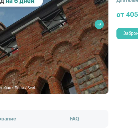
Длительн
от 40
Забро
обанк Лори / Svet
ование
FAQ