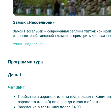
Транспортное и экскурсионное обслуживание;
Трансфер из аэропорта или ж/д вокзала до отел
вокзала
Замок «Нессельбек»
Проживание (4 ночи в отеле Калининграда и 1 но
Питание по программе;
Замок Нессельбек — современная реплика тевтонской креп
Входные билеты;
средневековой таверной, где можно примерить доспехи и 
Экологические сборы.
Узнать подробнее
Программа тура
💰 Оплачивается дополнительно
День 1:
Дополнительные ночи;
Дополнительные экскурсии;
ЧЕТВЕРГ
Обеды, ужины;
Завтраки на месте в гостиницах «Калининград»
Прибытие в аэропорт или на ж/д. вокзал г. Калинин
Инн», «Подмосковье».
аэропорта или ж/д вокзала до отеля и обратно.
Заселение в гостиницу после 14:00.