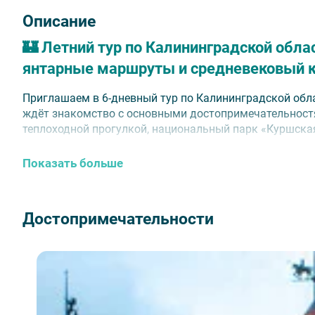
Описание
🏰 Летний тур по Калининградской обла
янтарные маршруты и средневековый 
Приглашаем в 6-дневный тур по Калининградской обла
ждёт знакомство с основными достопримечательностя
теплоходной прогулкой, национальный парк «Куршская
📅
Период проведения:
с 2 апреля по 22 октября 2026 г., з
Показать больше
⏰
Продолжительность:
6 дней / 5 ночей.
Достопримечательности
🗺️ В программе тура
Экскурсия «Вечерний Калининград» с прогулкой
ужином в ресторане;
Экскурсия в национальный парк «Куршская кос
Экскурсия «Прогулка по Гвардейску» с посещен