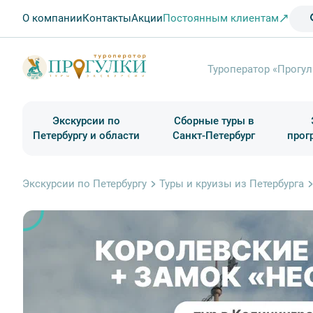
О компании
Контакты
Акции
Постоянным клиентам
Туроператор «Прогул
Экскурсии по
Сборные туры в
Петербургу и области
Санкт-Петербург
прог
Туры в Санкт-Петербург на выходные
Классические экскурсии
Школьные туры по России из Петербурга
Экскурсии для групп и индив. гостей
Загородные экскурсии
Музеи и общественные учреждения
Туры в Санкт-Петербург на 2 дня
Туры в Санкт-Петербург для школьни
П
Экскурсии по Петербургу
Туры и круизы из Петербурга