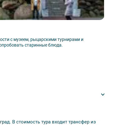
я, трансфер из отеля до аэропорта или ж/д
Рыбная дере
чь в замке);
ости с музеем, рыцарскими турнирами и
Рыбная деревня 
попробовать старинные блюда.
ремесленными ла
Узнать подробн
, «Академическая», «РиверСайд», «Холидэй
град. В стоимость тура входит трансфер из