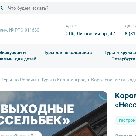
Адрес
Для С
ки», № РТО 011680
СПб, Лиговский пр., 47
8 (8
Экскурсии и
Туры для школьников
Туры и круизы
раммы для детей
Петербурга
ков
раздничные выезды и тематические экскурсии
Квесты/Интерактивы
Для 4 класса (Начальная 
Праздник окон
Туры по России
Туры в Калининград
Королевские выходн
Коро
«Несс
гастро