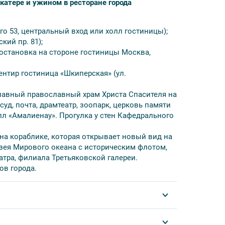
катере и ужином в ресторане города
го 53, центральный вход или холл гостиницы);
ий пр. 81);
остановка на стороне гостиницы Москва,
 экскурсий (время местное!). Убедительная
по расписанию.
ентир гостиница «Шкиперская» (ул.
 Если вы заказываете тур для 1 человека,
рах.
главный православный храм Христа Спасителя на
бираются самостоятельно.
д, почта, драмтеатр, зоопарк, церковь памяти
лл «Амалиенау». Прогулка у стен Кафедрального
на кораблике, которая открывает новый вид на
узея Мирового океана с историческим флотом,
атра, филиала Третьяковской галереи.
ов города.