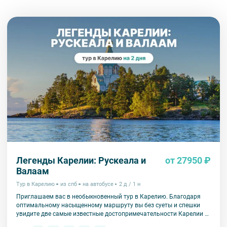
Вы также можете ближе познакомиться с нами
в разделе “О
компании”.
Легенды Карелии: Рускеала и
от 27950 ₽
Валаам
Тур в Карелию
из спб
на автобусе
2 д / 1 н
Приглашаем вас в необыкновенный тур в Карелию. Благодаря
оптимальному насыщенному маршруту вы без суеты и спешки
увидите две самые известные достопримечательности Карелии –
парк Рускеала и Валаам.