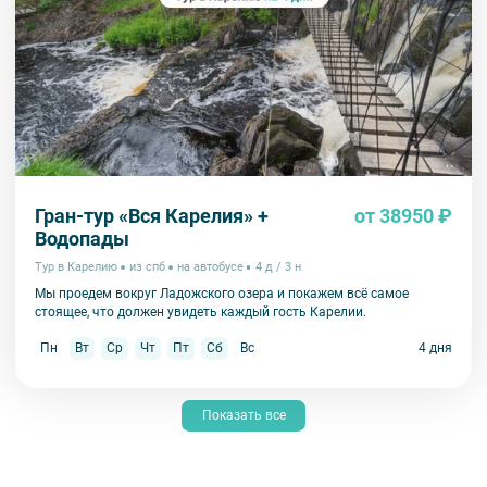
Гран-тур «Вся Карелия» +
от 38950 ₽
Водопады
Тур в Карелию
из спб
на автобусе
4 д / 3 н
Мы проедем вокруг Ладожского озера и покажем всё самое
стоящее, что должен увидеть каждый гость Карелии.
Пн
Вт
Ср
Чт
Пт
Сб
Вс
4 дня
Показать все