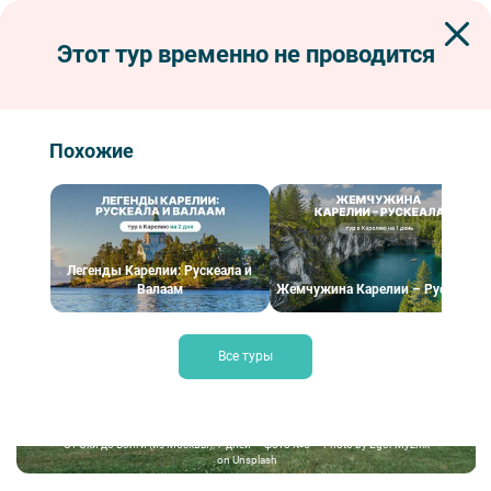
Этот тур временно не проводится
Экскурсии по Петербургу
Туры и круизы из Петербурга
Туры по России
Туры по Золотому Кольцу
От Оки до Волги (из Москвы), 7 дней
Похожие
От Оки до Волги (из Москвы), 7 дней
Легенды Карелии: Рускеала и
Валаам
Жемчужина Карелии – Рускеала
Все туры
От Оки до Волги (из Москвы), 7 дней — фото №6 — Photo by Egor Myznik
on Unsplash