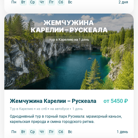
Пн
Вт
Ср
Чт
Пт
Сб
Вс
2 дня
Жемчужина Карелии – Рускеала
от 5450 ₽
Тур в Карелию
из спб
на автобусе
1 день
Однодневный тур в горный парк Рускеала: мраморный каньон,
карельская природа и смена городского ритма.
Пн
Вт
Ср
Чт
Пт
Сб
Вс
1 день