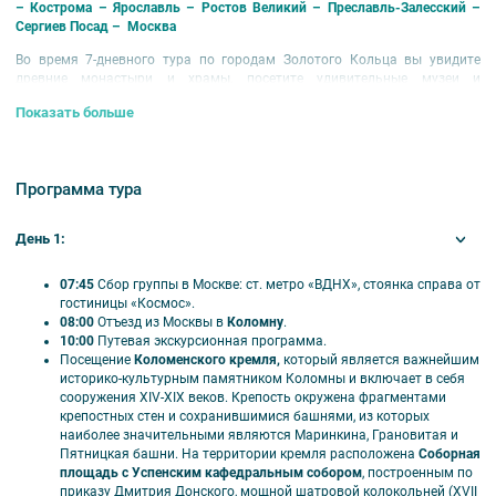
– Кострома – Ярославль – Ростов Великий – Преславль-Залесский –
Сергиев Посад – Москва
Во время 7-дневного тура по городам Золотого Кольца вы увидите
древние монастыри и храмы, посетите удивительные музеи и
насладитесь живописными видами природы.
Показать больше
Размещение в отелях 3* и 4*
.
Номера категории «стандарт».
Период проведения тура:
октябрь 2023 г. – ноябрь 2024 г.
Программа тура
Скидка на дополнительное место – 1400 руб. (3 человек в номере).
В стоимость включено:
День 1:
размещение в гостинице;
питание согласно выбранному варианту;
07:45
Сбор группы в Москве: ст. метро «ВДНХ», стоянка справа от
экскурсионное обслуживание по программе (включая билеты в
гостиницы «Космос».
музеи и услуги гида-сопровождающего);
08:00
Отъезд из Москвы в
Коломну
.
транспортное обслуживание.
10:00
Путевая экскурсионная программа.
Посещение
Коломенского кремля,
который является важнейшим
Оплачивается дополнительно:
историко-культурным памятником Коломны и включает в себя
сооружения XIV-XIX веков. Крепость окружена фрагментами
выбор места в автобусе – 3430 руб.;
крепостных стен и сохранившимися башнями, из которых
дополнительные экскурсии;
наиболее значительными являются Маринкина, Грановитая и
пакет экскурсионный (Ростов Великий – стены и переходы или
Пятницкая башни. На территории кремля расположена
Соборная
музей финифти, Ярославль – Церковь Ильи Пророка (летом –
площадь с Успенским кафедральным собором
, построенным по
интерьер, зимой – внешний осмотр), Суздаль – Музей
приказу Дмитрия Донского, мощной шатровой колокольней (XVII
деревянного зодчества и Спасо-Ефимиев монастырь, Владимир –