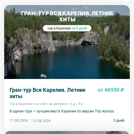
Гран-тур Вся Карелия. Летние
от 46950 ₽
хиты
Тур в Карелию
из спб
на автобусе
5 д / 4 н
В одном туре — лучшие места Карелии по версии Trip Advisor.
11.08.2026
5 дней
12.08.2026