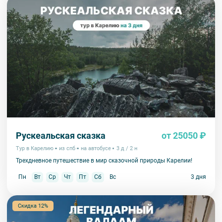
Рускеальская сказка
от 25050 ₽
Тур в Карелию
из спб
на автобусе
3 д / 2 н
Трехдневное путешествие в мир сказочной природы Карелии!
Пн
Вт
Ср
Чт
Пт
Сб
Вс
3 дня
Скидка 12%