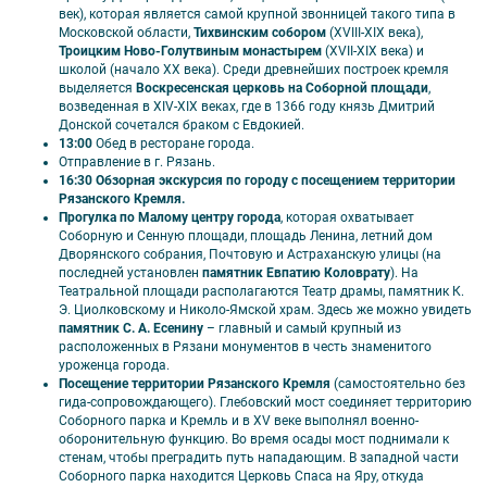
век), которая является самой крупной звонницей такого типа в
Музей «Хрусталь, лаковая миниатюра и вышивка» или
Московской области,
Тихвинским собором
(XVIII-XIX века),
экспозиция «Старый Владимир» или Военно-историческая
Троицким Ново-Голутвиным монастырем
(XVII-XIX века) и
экспозиция в Золотых воротах) – 2,250 руб. на человека.
школой (начало XX века). Среди древнейших построек кремля
Тур не включает в себя организацию дороги до Москвы и обратно.
выделяется
Воскресенская церковь на Соборной площади
,
возведенная в XIV-XIX веках, где в 1366 году князь Дмитрий
Внимание:
Донской сочетался браком с Евдокией.
13:00
Обед в ресторане города.
Время отправления и прибытия в Москву является
Отправление в г. Рязань.
ориентировочным и не может считаться обязательным пунктом
16:30 Обзорная экскурсия по городу с посещением территории
программы.
Рязанского Кремля.
Компания оставляет за собой право вносить изменения в
Прогулка по Малому центру города
, которая охватывает
экскурсионную программу в зависимости от объективных
Соборную и Сенную площади, площадь Ленина, летний дом
обстоятельств с сохранением объема и качества. Возможна
Дворянского собрания, Почтовую и Астраханскую улицы (на
замена некоторых экскурсий на равноценные. А также
последней установлен
памятник Евпатию Коловрату
). На
производить замену гостиницы на гостиницу той же категории
Театральной площади располагаются Театр драмы, памятник К.
или выше.
Э. Циолковскому и Николо-Ямской храм. Здесь же можно увидеть
При количестве туристов в группе менее 17 человек может
памятник С. А. Есенину
– главный и самый крупный из
предоставляться микроавтобус (иномарка туристического
расположенных в Рязани монументов в честь знаменитого
класса).
уроженца города.
Данная программа рекомендуется для детей от 6 лет.
Посещение территории Рязанского Кремля
(самостоятельно без
Рассадка в автобусе фиксированная (в приоритете ранее
гида-сопровождающего). Глебовский мост соединяет территорию
сделанные и оплаченные брони). Места в автобусе
Соборного парка и Кремль и в XV веке выполнял военно-
предоставляются автоматически за 1 день до начала тура. В
оборонительную функцию. Во время осады мост поднимали к
случае нештатной ситуации доступные места определяются
стенам, чтобы преградить путь нападающим. В западной части
гидом. Предоставляется платная услуга по выбору места в
Соборного парка находится Церковь Спаса на Яру, откуда
автобусе.