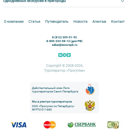
Корпоративные мероприятия
Однодневные экскурсии в пригороды
Круизы
VIP-программы
Аренда водного транспорта
Белоруссия
Петергоф
О компании
Статьи
Путеводитель
Новости
Агентам
Контакты
Кронштадт
Павловск
8 (812) 309-51-92
Ораниенбаум
8-800-333-08-12 (для РФ)
zakaz@excurspb.ru
Гатчина
Пушкин (Царское село)
Выборг
Copyright © 2008-2026,
Туроператор «Прогулки»
Действительный член Лиги
туроператоров Санкт-Петербурга
Мы в реестре туроператоров
ООО «Прогулки по Петербургу»
№ РТО 011680