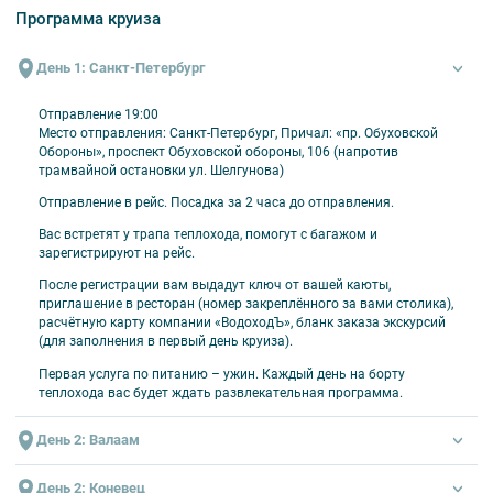
кофестанция – общедоступный стол с горячими напитками с
Программа круиза
06:00 до 00:00
бутилированная питьевая вода в каюте – ежедневное
пополнение
День 1: Санкт-Петербург
фито-чай и кислородный коктейль – подаются в баре в течение
дня
Отправление 19:00
Место отправления: Санкт-Петербург, Причал: «пр. Обуховской
Оплачивается отдельно
Обороны», проспект Обуховской обороны, 106 (напротив
трамвайной остановки ул. Шелгунова)
проезд до места посадки на теплоход и от места высадки
напитки и закуски в барах
Отправление в рейс. Посадка за 2 часа до отправления.
прочие дополнительные услуги на борту теплохода
Вас встретят у трапа теплохода, помогут с багажом и
зарегистрируют на рейс.
После регистрации вам выдадут ключ от вашей каюты,
приглашение в ресторан (номер закреплённого за вами столика),
расчётную карту компании «ВодоходЪ», бланк заказа экскурсий
(для заполнения в первый день круиза).
Первая услуга по питанию – ужин. Каждый день на борту
теплохода вас будет ждать развлекательная программа.
День 2: Валаам
День 2: Коневец