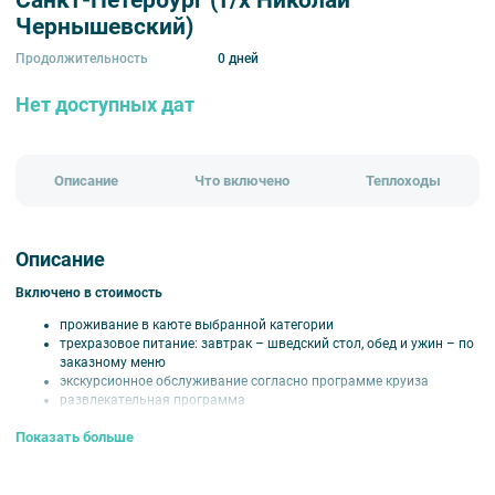
Санкт-Петербург (т/х Николай
Чернышевский)
Продолжительность
0 дней
Нет доступных дат
Описание
Что включено
Теплоходы
Описание
Включено в стоимость
проживание в каюте выбранной категории
трехразовое питание: завтрак – шведский стол, обед и ужин – по
заказному меню
экскурсионное обслуживание согласно программе круиза
развлекательная программа
оздоровительные услуги
Показать больше
путевая информация на борту
Дополнительные напитки (бесплатно):