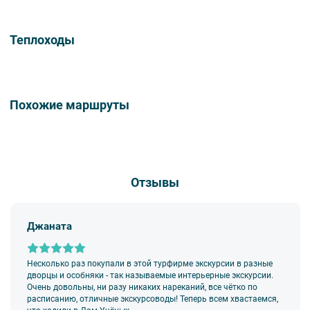
времён»
3 ВАРИАНТ
Теплоходы
Пешеходная экскурсия «Скалистый берег»
+
Экскурсия в
Центральную усадьбу Спасо-Преображенского Валаамского
мужского монастыря
4 ВАРИАНТ
Похожие маршруты
Пешеходная экскурсия «Скалистый берег»
+
Экскурсия «Связь
времён»
Отзывы
Джаната
Несколько раз покупали в этой турфирме экскурсии в разные
дворцы и особняки - так называемые интерьерные экскурсии.
Очень довольны, ни разу никаких нареканий, все чётко по
расписанию, отличные экскурсоводы! Теперь всем хвастаемся,