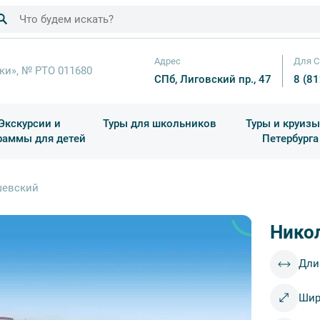
Адрес
Для С
ки», № РТО 011680
СПб, Лиговский пр., 47
8 (8
Экскурсии и
Туры для школьников
Туры и круизы
раммы для детей
Петербурга
ков
раздничные выезды и тематические экскурсии
Квесты/Интерактивы
Для 4 класса (Начальная 
Праздник окон
шевский
Нико
Дли
Шир