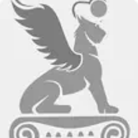
священные определенным регионам и знакомящие путешествен
шечкой ароматного кофе, заказать настоящий̆ пломбир в м
льных авторских коктейлей и закусок.
 проведенные в круизе в незабываемый праздник. Каждый д
рограммы, выступления артистов разных жанров и зажигател
, принять участие в танцевальных мастер-классах или созд
их проведения вы найдете в программе дня, которая каждый 
сь о своем здоровье и всегда оставались в форме: трена
 в течение дня; укрепляющие фиточай и кислородный коктейл
ждаться свежим воздухом и меняющимися пейзажами за бор