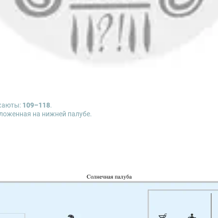
 проводят тематические игры, конкурсы, творческие мастер
ому радио.
 шоу, когда из мягких кубиков можно строить пирамидки, з
ся сладкой ватой. Все кубики мягкие, приятные на ощупь, поэ
накормить ребенка: повара уделяют особое внимание пред
каюты:
109–118
.
ложенная на нижней палубе.
ом), шкаф для одежды, трюмо, радио, телевизор, фен, холодильни
включённые напитки (без ограничения): вода, сок, чай, кофе;
о дня круиза), фиксированная рассадка, включённые напитки (
2-го дня круиза), фиксированная рассадка, включённые напит
дка (1 рюмка – 50 мл) / пиво (1 бокал – 300 мл) / домашний 
тками. Время работы: с 6:00 до 00:00.