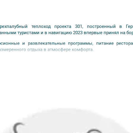
рехпалубный теплоход проекта 301, построенный в Г
ранными туристами и в навигацию 2023 впервые принял на бо
ионные и развлекательные программы, питание ресторан
азмеренного отдыха в атмосфере комфорта.
м предлагаются каюты различных категорий: 2 каюты «Люкс»;
18 одноместных кают.
холодильник, телевизор, фен, душ, сейф, санузел, обзорное
руиза. Завтрак проходит в формате «шведский стол», обед и
раны, шеф-поварами разработана специальная гастрономич
оря, Енисея, Русского Севера и Восточной Сибири. В их пр