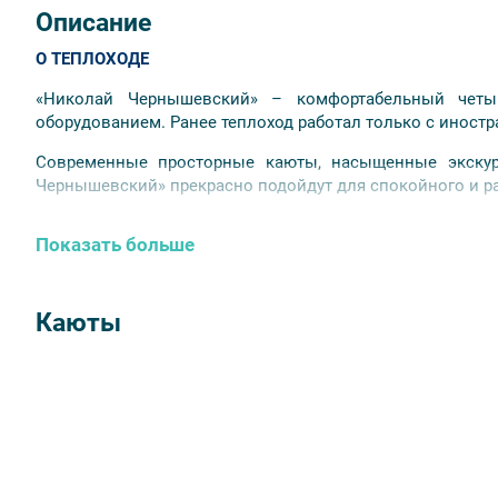
Описание
О ТЕПЛОХОДЕ
«Николай Чернышевский» – комфортабельный четы
оборудованием. Ранее теплоход работал только с иност
Современные просторные каюты, насыщенные экскурс
Чернышевский» прекрасно подойдут для спокойного и р
РАЗМЕЩЕНИЕ
Показать больше
Для комфортного размещения (от 1 до 4 человек) гостя
одноярусных кают; 10 трехместных двухъярусных кают и 
Каюты
Во всех каютах: шкаф для одежды, радио, кондиционер, 
вода с ежедневным пополнением, гигиенический набор.
ПИТАНИЕ
Трехразовое питание уже включено в стоимость вашего к
Для более полного знакомства с регионами нашей ст
лучших традициях побережья Поволжья, Дона, Черного м