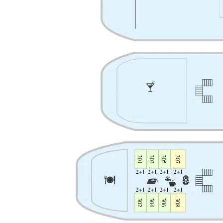
По специальному запросу вам может быть предоставле
здоровье повара разработали блюда меньшей калорийнос
За дополнительную плату
вы можете заказать напитк
воспользоваться услугами прачечной и рум-сервиса или
Медицинское обслуживание:
На борту теплохода работает медицинский кабинет. В э