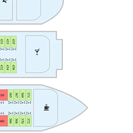
оответствии с вашими пожеланиями. С заботой о вашем
нет на борту, купить подарки в сувенирном киоске,
ую медицинскую помощь.