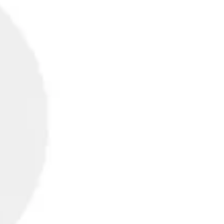
ников с особенностями кулинарных предпочтений разных
еталлических креманках и попробовать десерты от шеф-
ень для вас звучит живая классическая музыка в баре,
ьные дискотеки.
ать своими руками памятный сувенир в технике декупаж,
вечер будет доставляться вам в каюту.
жерный зал, утренняя гимнастика с профессиональным
ь; сеансы массажа от сертифицированного специалиста.
том, слушая рассказ методиста об истории мест, мимо