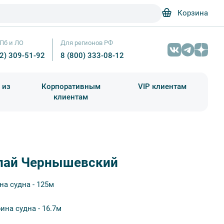
Корзина
Пб и ЛО
Для регионов РФ
12) 309-51-92
8 (800) 333-08-12
 из
Корпоративным
VIP клиентам
клиентам
школа)
чания учебного года
Абонементы на экскурсии
лай Чернышевский
на судна - 125м
ина судна - 16.7м