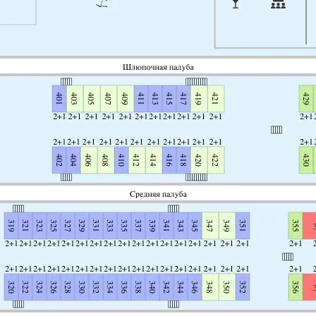
но вегетарианское, диетическое и любое другое меню в с
ти, а также у вас есть возможность выбора размера порций.
и и закуски в баре и кофейне, посетить массажный каби
 арендовать велосипед и другой спортивный инвентарь.
кстренных случаях судовой медик бесплатно оказывает перв