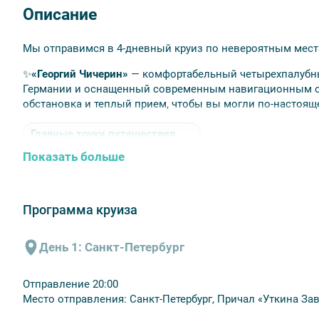
Описание
Мы отправимся в 4-дневный круиз по невероятным мест
✨
«Георгий Чичерин»
— комфортабельный четырехпалубны
Германии и оснащенный современным навигационным об
обстановка и теплый прием, чтобы вы могли по-настояще
Главные точки путешествия
Показать больше
Валаам
— живописный остров, знаменитый монаст
паломников и путешественников.
Мандроги
— это необычный туристический комплек
Программа круиза
красивыми деревянными домами в русском стиле.
Программу круиза вы можете скачать по
ссылке.
День 1: Санкт-Петербург
💸
Бронирование без оплаты — вы оплачиваете круиз тол
Отправление 20:00
менеджером. «Прогулки» — лицензированный туроператор
Место отправления: Санкт-Петербург, Причал «Уткина Зав
кэшбек 5% на наши авторские экскурсии!