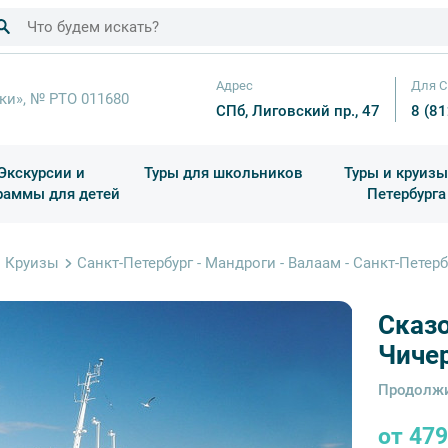
Адрес
Для С
ки», № РТО 011680
СПб, Лиговский пр., 47
8 (8
Экскурсии и
Туры для школьников
Туры и круизы
раммы для детей
Петербурга
ков
раздничные выезды и тематические экскурсии
Квесты/Интерактивы
Для 4 класса (Начальная 
Праздник окон
Круизы
Санкт-Петербург - Мандроги - Валаам - Санкт-Петерб
Сказо
Чиче
Продолжи
от 47