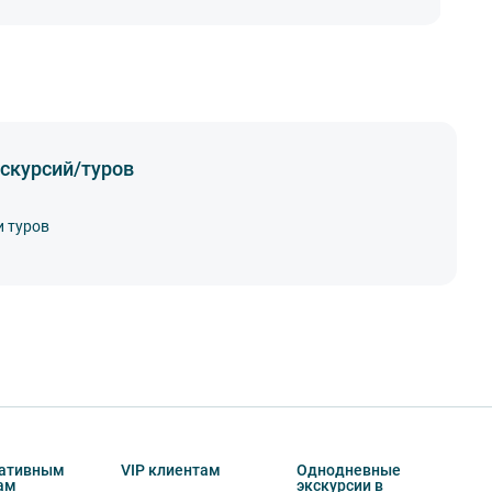
скурсий/туров
и туров
ативным
VIP клиентам
Однодневные
ам
экскурсии в