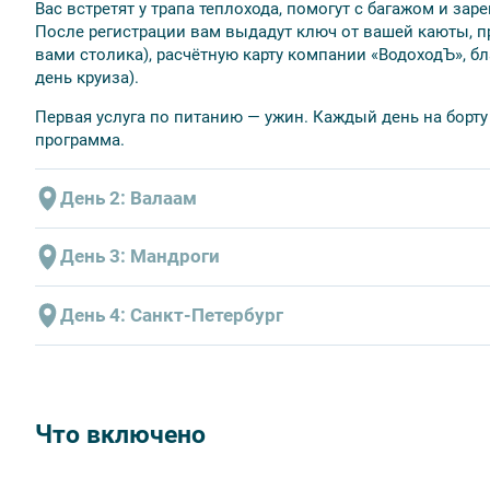
Вас встретят у трапа теплохода, помогут с багажом и заре
В стоимость включено
После регистрации вам выдадут ключ от вашей каюты, п
вами столика), расчётную карту компании «ВодоходЪ», б
размещение в каюте;
день круиза).
трехразовое питание;
экскурсионное обслуживание согласно программе к
Первая услуга по питанию — ужин. Каждый день на борту
культурная программа.
программа.
День 2: Валаам
Дополнительно оплачивается
проезд до места посадки на теплоход и от места вы
Прибытие 08:00
День 3: Мандроги
напитки и закуски в барах;
Стоянка 11 ч 00 мин
телефонные переговоры;
Отправление 19:00
Прибытие 10:30
День 4: Санкт-Петербург
дополнительные экскурсии;
Стоянка 6 ч 00 мин
прочие дополнительные услуги на борту теплохода.
Варианты экскурсионного обслу
Отправление 16:30
Прибытие 10:00
1 ВАРИАНТ
Место прибытия: Санкт-Петербург, Причал «Уткина Заводь
Варианты экскурсионног
Пешеходная экскурсия «Скиты
Что включено
По окончании нашего путешествия вам нужно будет верну
1 ВАРИАНТ
Центральную усадьбу Спасо-Пр
счёт и сдать ключ от каюты.
монастыря
Пикник под открытым не