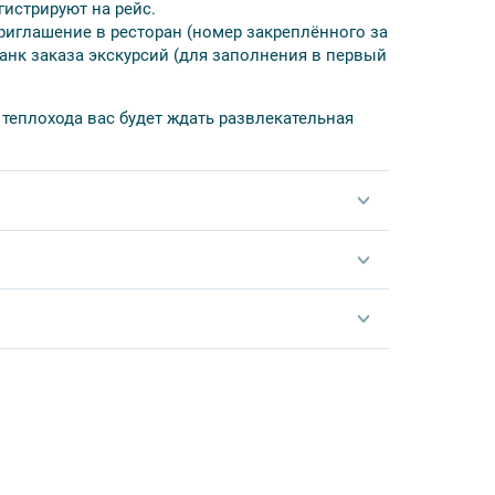
гистрируют на рейс.
риглашение в ресторан (номер закреплённого за
ланк заказа экскурсий (для заполнения в первый
руиза;
 теплохода вас будет ждать развлекательная
садки;
живания (на выбор):
», Октябрьская набережная, д.31.
о обслуживания (на выбор):
 Валаама»
+
Пешеходная экскурсия в
ть устройство аудиогида, закрыть бортовой
еображенского Валаамского мужского
бом от деревни Мандроги