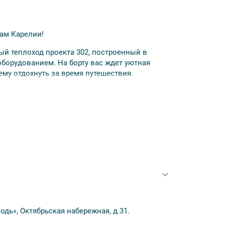
ам Карелии!
й теплоход проекта 302, построенный в
орудованием. На борту вас ждет уютная
му отдохнуть за время путешествия.
ырём и богатой историей, привлекающий
с, возродивший старинную деревню с
ько после согласования деталей с личным
 из реестра. За покупку круиза вы получите
одь», Октябрьская набережная, д.31.