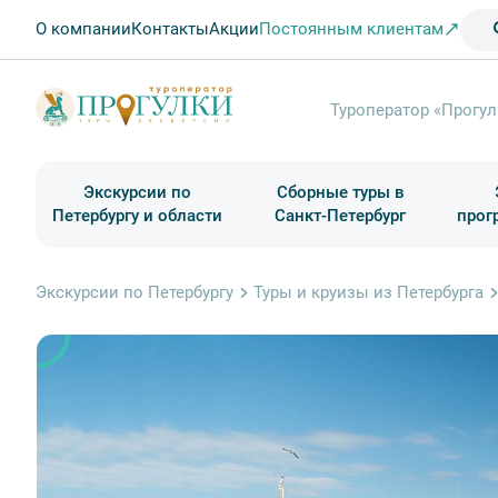
О компании
Контакты
Акции
Постоянным клиентам
Туроператор «Прогул
Экскурсии по
Сборные туры в
Петербургу и области
Санкт-Петербург
прог
Туры в Санкт-Петербург на выходные
Классические экскурсии
Школьные туры по России из Петербурга
Экскурсии для групп и индив. гостей
Загородные экскурсии
Музеи и общественные учреждения
Туры в Санкт-Петербург на 2 дня
Туры в Санкт-Петербург для школьни
П
Экскурсии по Петербургу
Туры и круизы из Петербурга