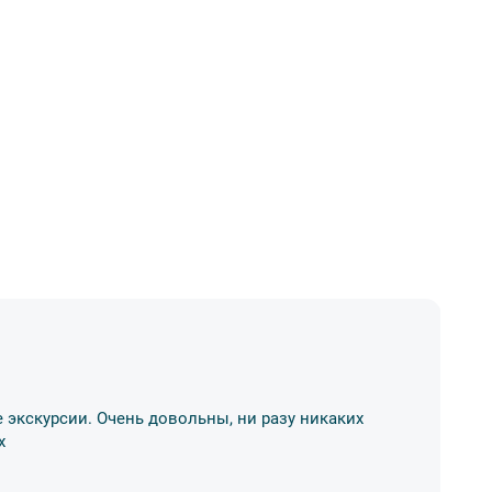
Д
 экскурсии. Очень довольны, ни разу никаких
Хо
х
р
11