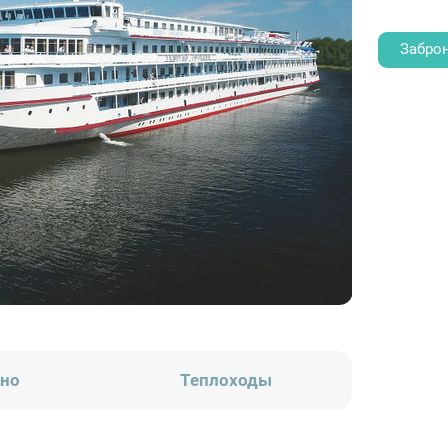
Забро
ено
Теплоходы