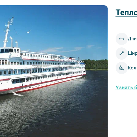
Тепло
Дли
Шир
Кол
Узнать 