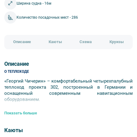
Ширина судна - 16м
Количество посадочных мест - 286
Описание
Каюты
Схема
Круизы
Описание
О ТЕПЛОХОДЕ
«Георгий Чичерин» – комфортабельный четырехпалубный
теплоход проекта 302, построенный в Германии и
оснащенный современным навигационным
оборудованием.
Помимо широкой географии круизов разной
Показать больше
продолжительности, с включенной экскурсионной и
развлекательной программой, на борту вас ждет уютная
обстановка и теплый прием, чтобы вы могли по-
Каюты
настоящему отдохнуть за время путешествия.