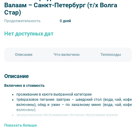
Валаам – Санкт-Петербург (т/х Волга
Стар)
Продолжительность
0 дней
Нет доступных дат
Описание
Что включено
Теплоходы
Описание
Включено в стоимость
проживание в каюте выбранной категории
трёхразовое питание: завтрак – шведский стол (вода, чай, кофе
включены), обед и ужин – по заказному меню (вода, чай, кофе
включены)
экскурсионное обслуживание согласно программе круиза
развлекательная программа
Показать больше
оздоровительные услуги
путевая информация на борту