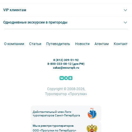
Квесты/Интерактивы
Великий Новгород
Выпускные вечера
Туры по Северо-Западу
VIP клиентам
Экскурсии для групп и индив. гостей
Абонементы на экскурсии
Туры по России
Корпоративные мероприятия
Однодневные экскурсии в пригороды
Круизы
VIP-программы
Аренда водного транспорта
Белоруссия
Петергоф
О компании
Статьи
Путеводитель
Новости
Агентам
Контакты
Кронштадт
Павловск
8 (812) 309-51-92
Ораниенбаум
8-800-333-08-12 (для РФ)
zakaz@excurspb.ru
Гатчина
Пушкин (Царское село)
Выборг
Copyright © 2008-2026,
Туроператор «Прогулки»
Действительный член Лиги
туроператоров Санкт-Петербурга
Мы в реестре туроператоров
ООО «Прогулки по Петербургу»