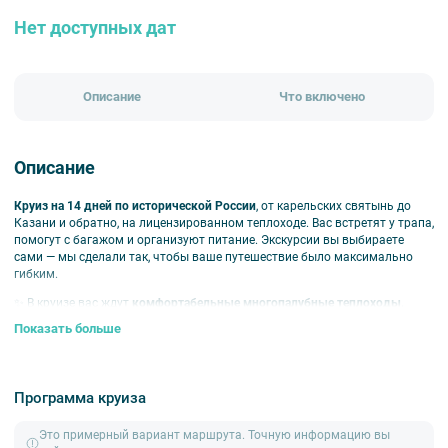
Нет доступных дат
Описание
Что включено
Описание
Круиз на 14 дней по исторической России
, от карельских святынь до
Казани и обратно, на лицензированном теплоходе. Вас встретят у трапа,
помогут с багажом и организуют питание. Экскурсии вы выбираете
сами — мы сделали так, чтобы ваше путешествие было максимально
гибким.
✨ В круизе вас ждут
комфортабельные многопалубные теплоходы,
оснащенные
современным оборудованием.
Вас ждет уютная
Показать больше
атмосфера, разнообразная экскурсионная и развлекательная
программа, чтобы ваше путешествие было незабываемым и приятным.
Главные точки путешествия
Программа круиза
Валаам
— живописный остров и монастырский комплекс на
Это примерный вариант маршрута. Точную информацию вы
Ладожском озере, символ духовности и красоты северной