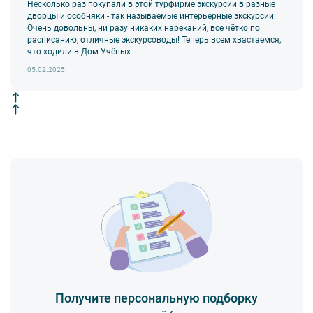
Прибытие 16:00
Несколько раз покупали в этой турфирме экскурсии в разные
Стоянка 4 ч 00 мин
дворцы и особняки - так называемые интерьерные экскурсии.
Отправление 20:00
Очень довольны, ни разу никаких нареканий, все чётко по
расписанию, отличные экскурсоводы! Теперь всем хвастаемся,
Варианты экскурсионного обслуживания (по выбору туриста):
что ходили в Дом Учёных
Валаам: Скиты Валаама
05.02.2025
Валаам: Центральная усадьба
Валаам: Новый Иерусалим
Валаам: Связь времен
Получите персональную подборку