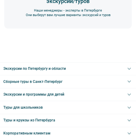
экскурсий/туров
Наши менеджеры - эксперты в Петербурге
Они выберут вам лучшие варианты экскурсий и туров
Экскурсии по Петербургу и области
Сборные туры в Санкт-Петербург
Автобусные
Интерьерные
Экскурсии и программы для детей
Туры в Санкт-Петербург на выходные
Пешеходные
Туры в Санкт-Петербург на 2 дня
Туры для школьников
Необычные
Классические экскурсии
Туры на 3 дня
Водные
Загородные экскурсии
Туры и круизы из Петербурга
Туры на 5 дней
Школьные туры по России из Петербурга
Эрмитаж
Праздничные выезды и тематические экскурсии
Туры со свободными днями
Туры в Санкт-Петербург для школьников
Корпоративным клиентам
Ночные групповые экскурсии