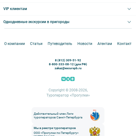
Выпускные вечера
Туры по Северо-Западу
VIP клиентам
Экскурсии для групп и индив. гостей
Абонементы на экскурсии
Туры по России
Корпоративные мероприятия
Однодневные экскурсии в пригороды
Круизы
VIP-программы
Аренда водного транспорта
Белоруссия
Петергоф
О компании
Статьи
Путеводитель
Новости
Агентам
Контакты
Кронштадт
Павловск
8 (812) 309-51-92
Ораниенбаум
8-800-333-08-12 (для РФ)
zakaz@excurspb.ru
Гатчина
Пушкин (Царское село)
Выборг
Copyright © 2008-2026,
Туроператор «Прогулки»
Действительный член Лиги
туроператоров Санкт-Петербурга
Мы в реестре туроператоров
ООО «Прогулки по Петербургу»