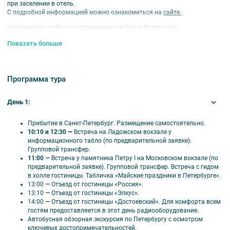
при заселении в отель.
С подробной информацией можно ознакомиться на
сайте.
Наслидитесь майскими праздниками в Санкт-Петербурге.
Тур действует
с 29 апреля по 1 мая 2024 года.
Показать больше
Продолжительность
3 дней / 2 ночи.
Проживание в отелях:
Россия***, Элкус***, Достоевский****.
Программа тура
В программе тура:
День 1:
Петропавловскую крепость;
Эрмитаж;
Нижний парк Петергофа с фонтанами;
Прибытие в Санкт-Петербург. Размещение самостоятельно.
Большой Петергофский дворец.
10:10 и 12:30
—
Встреча на Ладожском вокзале у
информационного табло (по предварительной заявке).
В стоимость входит:
Групповой трансфер.
11:00
—
Встреча у памятника Петру I на Московском вокзале (по
Проживание;
предварительной заявке). Групповой трансфер. Встреча с гидом
Завтраки;
в холле гостиницы. Табличка «Майские праздники в Петербурге».
Экскурсионное и ежедневное транспортное обслуживание по
13:00
—
Отъезд от гостиницы «Россия».
программе;
13:10
—
Отъезд от гостиницы «Элкус».
Билеты в музеи по программе;
14:00
—
Отъезд от гостиницы «Достоевский». Для комфорта всем
Сопровождение гида;
гостям предоставляется в этот день радиооборудование.
Бесплатно предоставляются наушники для более комфортного
Автобусная обзорная экскурсия по Петербургу с осмотром
прослушивания экскурсовода.
ключевых достопримечательностей.