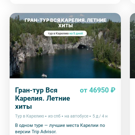
Гран-тур Вся
от 46950 ₽
Карелия. Летние
хиты
Тур в Карелию
из спб
на автобусе
5 д / 4 н
В одном туре — лучшие места Карелии по
версии Trip Advisor.