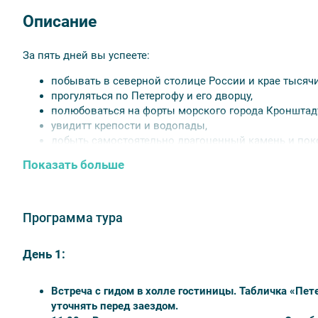
Описание
За пять дней вы успеете:
побывать в северной столице России и крае тысячи
прогуляться по Петергофу и его дворцу,
полюбоваться на форты морского города Кронштад
увидитт крепости и водопады,
добыть самостоятельно драгоценный камень и пок
севере зоопарков,
Показать больше
насладиться видом залива.
Добавьте в свою жизнь несколько дней северной красо
Программа тура
Краткие преимущества и особенности тура:
Уникальный тур с посещением двух популярнейших 
День 1:
Карелия в одном туре.
Комфортное время прибытия в Петербург для любог
Встреча с гидом в холле гостиницы. Табличка «Пет
Проживание в сердце Санкт-Петербурга.
уточнять перед заездом.
Все основные экскурсии включены в стоимость.