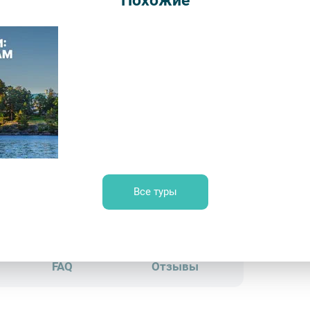
Похожие
Длительн
от 29
Врем
Обр
Легенды Карелии: Рускеала и Валаам
Все туры
и / Овчинникова Ирина
FAQ
Отзывы