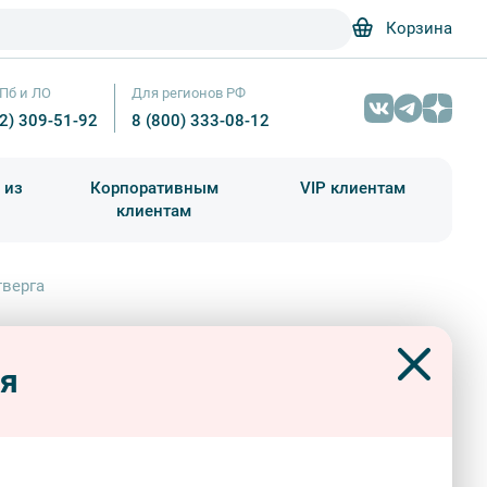
Корзина
Пб и ЛО
Для регионов РФ
12) 309-51-92
8 (800) 333-08-12
 из
Корпоративным
VIP клиентам
клиентам
школа)
чания учебного года
Абонементы на экскурсии
тверга
товый вояж в Петербург и
Железнодорожный вокзал в Сортавала – Фотобанк Лори / Вик
альская сказка с четверга
ся
ный тур