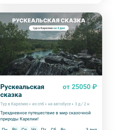
Рускеальская
от 25050 ₽
сказка
Тур в Карелию
из спб
на автобусе
3 д / 2 н
Трехдневное путешествие в мир сказочной
природы Карелии!
Пн
Вт
Ср
Чт
Пт
Сб
Вс
3 дня