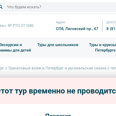
Адрес
Для С
ки», № РТО 011680
СПб, Лиговский пр., 47
8 (8
Экскурсии и
Туры для школьников
Туры и круизы
раммы для детей
Петербурга
ков
раздничные выезды и тематические экскурсии
Квесты/Интерактивы
Для 4 класса (Начальная 
Праздник окон
рг
Гранатовый вояж в Петербург и рускеальская сказка с че
Грана
руске
тот тур временно не проводит
автобус