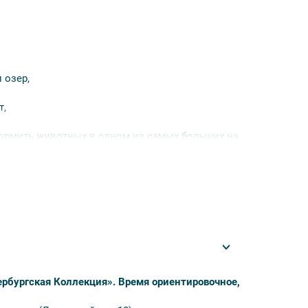
 озер,
т,
ормить животных в одном из самых больших на
ты!
туристических регионов. Санкт-Петербург и
о региона России.
ербургская Коллекция». В
ремя ориентировочное,