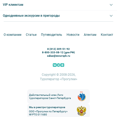
Выпускные вечера
Туры по Северо-Западу
VIP клиентам
Экскурсии для групп и индив. гостей
Абонементы на экскурсии
Туры по России
Корпоративные мероприятия
Однодневные экскурсии в пригороды
Круизы
VIP-программы
Аренда водного транспорта
Белоруссия
Петергоф
О компании
Статьи
Путеводитель
Новости
Агентам
Контакты
Кронштадт
Павловск
8 (812) 309-51-92
Ораниенбаум
8-800-333-08-12 (для РФ)
zakaz@excurspb.ru
Гатчина
Пушкин (Царское село)
Выборг
Copyright © 2008-2026,
Туроператор «Прогулки»
Действительный член Лиги
туроператоров Санкт-Петербурга
Мы в реестре туроператоров
ООО «Прогулки по Петербургу»
№ РТО 011680