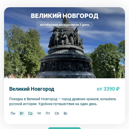
невероятно красивыми фресками, но, увы, до наших дней они почти не
дошли.
Сегодня Юрьев монастырь открыт для посетителей, и вход на его
территорию бесплатный. От него легко дойти до другой важной
достопримечательности — музея деревянного зодчества
«Витославлицы». Но учтите: монастырь большой, а его история —
настоящая мозаика событий и фактов. Можно гулять самостоятельно,
но есть риск упустить что-то важное. С нашим гидом вы пройдете по
территории монастыря, узнаете удивительные детали и сможете
оценить его величие.
Великий Новгород
от 3390 ₽
Поездка в Великий Новгород — город древних храмов, колыбель
русской истории. Удобное путешествие на один день.
Пн
Вт
Ср
Чт
Пт
Сб
Вс