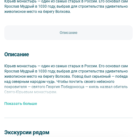
Юрьев монастырь — один из самых старых в России. Его основал сам
Ярослав Мудрый в 1030 году, выбрав для строительства удивительно
живописное место на берегу Волхова.
Описание
Описание
Юрьев монастырь — один из самых старых в России. Его основал сам
Ярослав Мудрый в 1030 году, выбрав для строительства удивительно
живописное место на берегу Волхова. Повод был серьезный — победа
над северным народом чудь. Чтобы почтить своего небесного
покровителя — святого Георгия Победоносца — князь назвал обитель
Свято-Юрьевым монастырем.
На протяжении веков монастырь был главным духовным местом
Показать больше
Новгорода. В 1119 году здесь построили величественный Георгиевский
собор — настоящий шедевр древнерусской архитектуры: белоснежные
стены и три серебристых купола. Собор был не только духовным, но и
историческим центром — здесь велись княжеские летописи, а его стены
служили усыпальницей для новгородских князей и их семей, включая
Экскурсии рядом
мать и брата Александра Невского. Когда-то храм был украшен