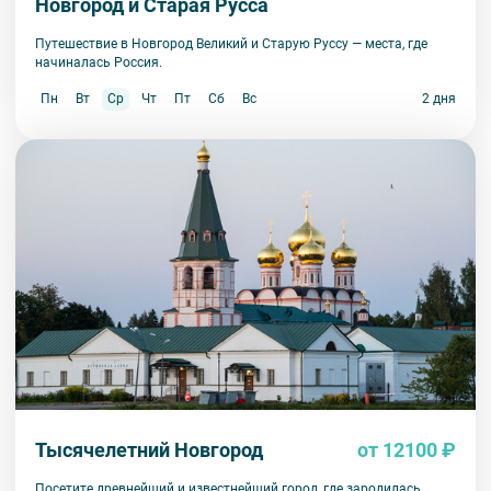
Новгород и Старая Русса
Путешествие в Новгород Великий и Старую Руссу — места, где
начиналась Россия.
Пн
Вт
Ср
Чт
Пт
Сб
Вс
2 дня
Тысячелетний Новгород
от 12100 ₽
Посетите древнейший и известнейший город, где зародилась