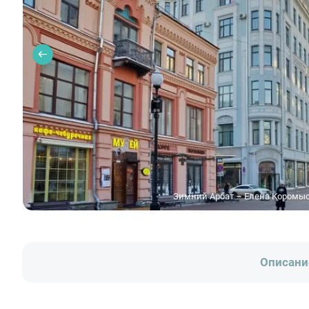
Зимний Арбат – Елена Коромыс
Описани