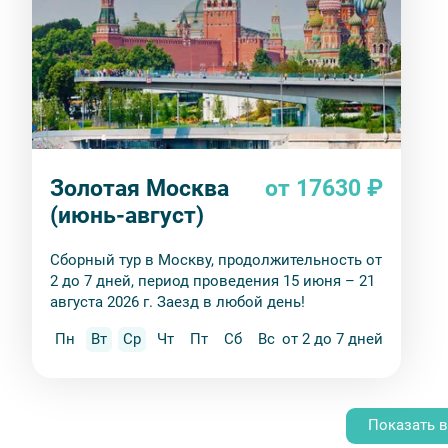
посвященную поэту;
Особняк Морозова
.
Впечатляющий пример эклектичн
башенки, ажурные элементы и фантазийный стиль 
Театр имени Вахтангова
.
Легендарный театр с богат
колоннами, хранит память о многих поколениях акт
Памятник Булату Окуджаве
,
автору легендарных пе
Золотая Москва
от 17630 ₽
Ресторан «Прага»
.
Знаменитый ресторан, который с
(июнь-август)
интеллигенции.
Сборный тур в Москву, продолжительность от
Почему стоит посетить?
2 до 7 дней, период проведения 15 июня – 21
Старый Арбат — это место, где можно увидеть уникальную
августа 2026 г. Заезд в любой день!
просто приятно провести время. Если вы хотите лучше по
Пн
Вт
Ср
Чт
Пт
Сб
Вс
от 2 до 7 дней
улицы. А экскурсия с нашим гидом поможет больше узнат
Показать в