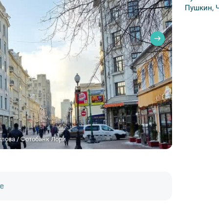
Пушкин, 
лова / Фотобанк Лори
е