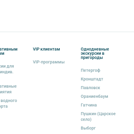
ативным
VIP клиентам
Однодневные
ам
экскурсии в
пригороды
VIP-программы
сии для
Петергоф
 индив.
Кронштадт
ативные
Павловск
иятия
Ораниенбаум
 водного
Гатчина
орта
Пушкин (Царское
село)
Выборг