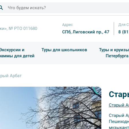
Адрес
Для С
ки», № РТО 011680
СПб, Лиговский пр., 47
8 (8
Экскурсии и
Туры для школьников
Туры и круизы
раммы для детей
Петербурга
ков
раздничные выезды и тематические экскурсии
Квесты/Интерактивы
Для 4 класса (Начальная 
Праздник окон
арый Арбат
Стар
Старый А
Старый А
Пешеходн
музыкант