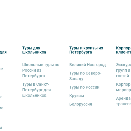
Туры для
Туры и круизы из
Корпор
для
школьников
Петербурга
клиент
Школьные туры по
Великий Новгород
Экскур
ие
России из
групп и
Туры по Северо-
Петербурга
гостей
Западу
Туры в Санкт-
Корпор
Туры по России
Петербург для
меропр
школьников
Круизы
ые
Аренда
трансп
Белоруссия
ие
ы