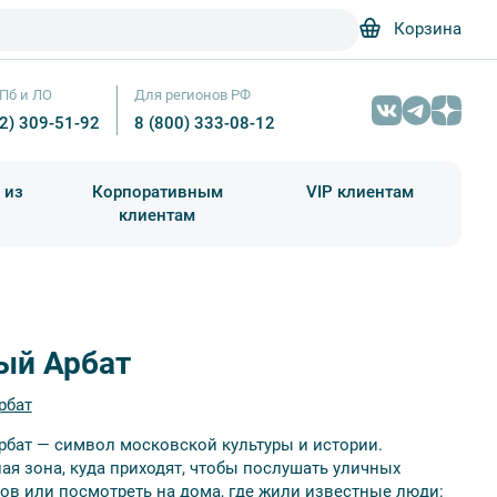
Корзина
Пб и ЛО
Для регионов РФ
12) 309-51-92
8 (800) 333-08-12
 из
Корпоративным
VIP клиентам
клиентам
школа)
чания учебного года
Абонементы на экскурсии
Арбат – Николай Сачков / Фотобанк Лори
ый Арбат
рбат
рбат — символ московской культуры и истории.
ая зона, куда приходят, чтобы послушать уличных
ов или посмотреть на дома, где жили известные люди: