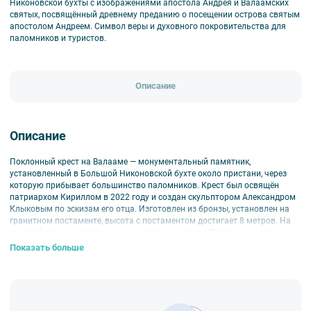
Никоновской бухты с изображениями апостола Андрея и Валаамских
святых, посвящённый древнему преданию о посещении острова святым
апостолом Андреем. Символ веры и духовного покровительства для
паломников и туристов.
Описание
Описание
Поклонный крест на Валааме — монументальный памятник,
установленный в Большой Никоновской бухте около пристани, через
которую прибывает большинство паломников. Крест был освящён
патриархом Кириллом в 2022 году и создан скульптором Александром
Клыковым по эскизам его отца. Изготовлен из бронзы, установлен на
гранитном постаменте, высота с постаментом достигает 8 метров. На
лицевой стороне изображены распятие и образы Валаамских святых, а
на обороте — апостол Андрей Первозванный с сюжетами из его жития,
Показать больше
что связано с преданием о посещении Валаама апостолом Андреем —
покровителем России. Крест служит духовным ориентиром и символом
веры для паломников, а вокруг него оборудована комфортная
территория для пребывания гостей монастыря.