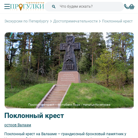
Экскурсии по Петербургу
Достопримечательности
Поклонный крест
Поклонный крест – Фотобанк Лори / Наталья Кочеткова
Поклонный крест
остров Валаам
Поклонный крест на Валааме — грандиозный бронзовый памятник у