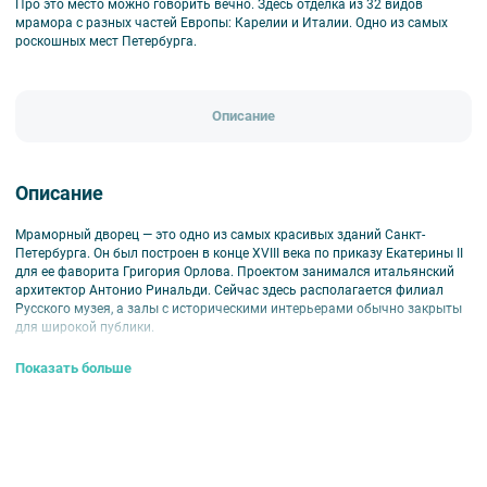
Про это место можно говорить вечно. Здесь отделка из 32 видов
мрамора с разных частей Европы: Карелии и Италии. Одно из самых
роскошных мест Петербурга.
Описание
Описание
Мраморный дворец — это одно из самых красивых зданий Санкт-
Петербурга. Он был построен в конце XVIII века по приказу Екатерины II
для ее фаворита Григория Орлова. Проектом занимался итальянский
архитектор Антонио Ринальди. Сейчас здесь располагается филиал
Русского музея, а залы с историческими интерьерами обычно закрыты
для широкой публики.
✨ Что делает этот дворец особенным?
Прежде всего, это знаменитый
Показать больше
Мраморный зал, стены которого облицованы мрамором 30 оттенков!
Но на экскурсии от «Прогулок» вы сможете увидеть гораздо больше! Вас
ждут изящный Белоколонный зал, зеленый зимний сад, а также
коллекция братьев Ржевских. Мы осмотрим и покои великого князя
Константина Константиновича Романова.
Хотите увидеть все это своими глазами? Записывайтесь на
экскурсию