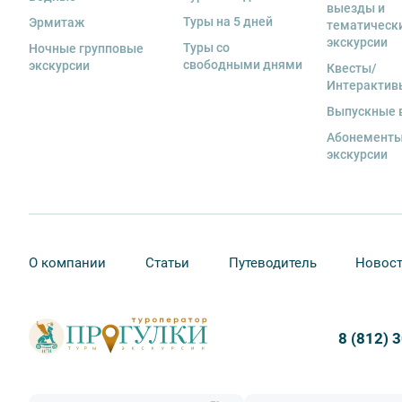
если экскурсионная программа отменяется по инициа
выезды и
отмены экскурсии все денежные средства возвраща
Туры на 5 дней
Эрмитаж
тематическ
экскурсии
Туры со
Ночные групповые
9. На ряд экскурсий туроператор предоставляет в ар
свободными днями
экскурсии
Квесты/
сохранность оборудования во время проведения экс
Интерактив
экскурсанта. В случае утери или порчи оборудования
стоимость комплекта в размере 5500 руб. 00 коп.
Выпускные 
Абонементы
Внимание! В составе экскурсионного маршрута возм
экскурсии
интерьеры могут быть недоступны по решению руков
О компании
Статьи
Путеводитель
Новос
8 (812) 