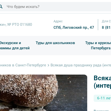
Адрес
Для С
ки», № РТО 011680
СПб, Лиговский пр., 47
8 (8
Экскурсии и
Туры для школьников
Туры и круизы
раммы для детей
Петербурга
ков
раздничные выезды и тематические экскурсии
Квесты/Интерактивы
Для 4 класса (Начальная 
Праздник окон
ников в Санкт-Петербурге
Всякая душа празднику рада (инт
Всяка
(инте
6-11 ле