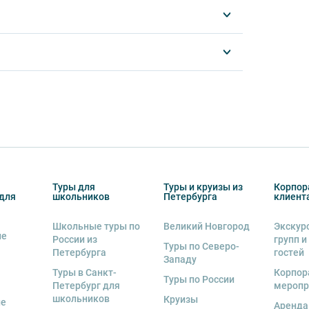
ять пищу и напитки за исключением
отреблять алкоголь.
другу: не разговаривайте громко, не мешайте
ь от использования мобильных устройств
му оборудованию, предоставляемому
альную ответственность за неё несёт
ов экскурсии несёт взрослый
Туры для
Туры и круизы из
Корпор
бенку правила поведения на экскурсии.
для
школьников
Петербурга
клиент
о возрастное ограничение 6+.
Школьные туры по
Великий Новгород
Экскур
ие
России из
групп и
курсии.
Туры по Северо-
Петербурга
гостей
Западу
рсии или отменить экскурсию полностью
Туры в Санкт-
Корпор
Туры по России
снегопадами, ливнями, наводнениями,
Петербург для
меропр
рс-мажорными обстоятельствами; а также,
школьников
Круизы
ые
Аренда