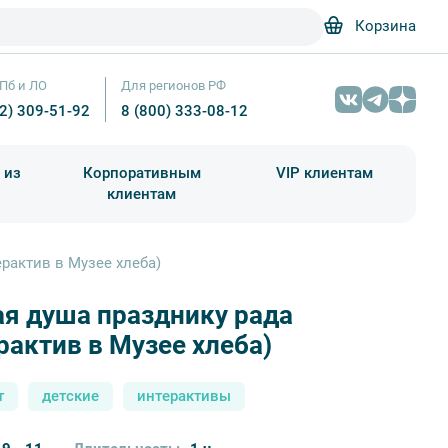
Корзина
Пб и ЛО
Для регионов РФ
12) 309-51-92
8 (800) 333-08-12
 из
Корпоративным
VIP клиентам
клиентам
школа)
чания учебного года
Абонементы на экскурсии
ерактив в Музее хлеба)
я душа празднику рада
рактив в Музее хлеба)
т
детские
интерактивы