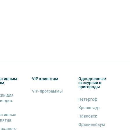
ативным
VIP клиентам
Однодневные
ам
экскурсии в
пригороды
VIP-программы
сии для
Петергоф
 индив.
Кронштадт
ативные
Павловск
иятия
Ораниенбаум
 водного