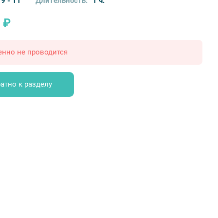
9 - 11
Длительность:
1 ч.
 ₽
енно не проводится
атно к разделу