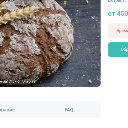
Возраст:
от 450
Врем
Обр
ual Click on Unsplash
ование
FAQ