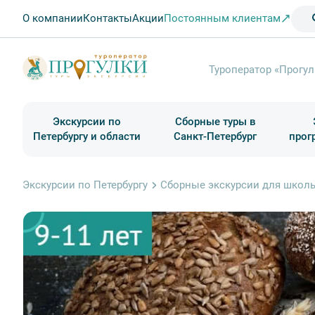
О компании
Контакты
Акции
Постоянным клиентам
Туроператор «Прогул
Экскурсии по
Сборные туры в
Петербургу и области
Санкт-Петербург
прог
Туры в Санкт-Петербург на выходные
Классические экскурсии
Школьные туры по России из Петербурга
Экскурсии для групп и индив. гостей
Загородные экскурсии
Музеи и общественные учреждения
Туры в Санкт-Петербург на 2 дня
Туры в Санкт-Петербург для школьни
П
Экскурсии по Петербургу
Сборные экскурсии для школь