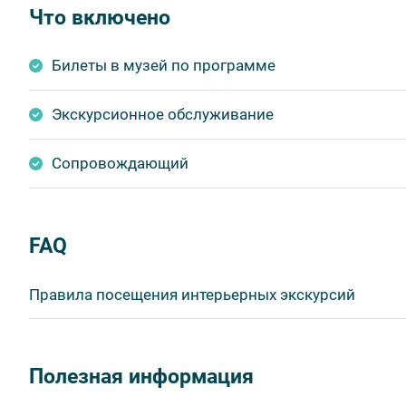
Что включено
Билеты в музей по программе
Экскурсионное обслуживание
Сопровождающий
FAQ
Правила посещения интерьерных экскурсий
Важнейшим приоритетом в нашей работе является об
в ходе проведения экскурсий и туров. Поэтому, пожа
Полезная информация
соблюдение которых сделает ваш отдых приятным, 