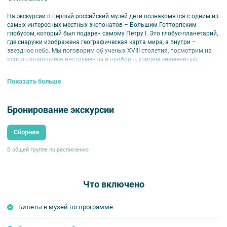
На экскурсии в первый российский музей дети познакомятся с одним из
самых интересных местных экспонатов – Большим Готторпским
глобусом, который был подарен самому Петру I. Это глобус-планетарий,
где снаружи изображена географическая карта мира, а внутри –
звездное небо. Мы поговорим об ученых XVIII столетия, посмотрим на
использовавшиеся инструменты и приборы, увидим знаменитую
этнографическую коллекцию Кунсткамеры с диковинками из разных
стран.
Показать больше
Для детей 6-9 лет.
Внимание:
участие родителей не предусмотрено, вы можете приобрести
Бронирование экскурсии
входной билет в кассе музея и самостоятельно осмотреть экпозицию.
Сборная
В общей группе по расписанию
Что включено
Билеты в музей по программе