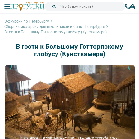
Экскурсии по Петербургу
Сборные экскурсии для школьников в Санкт-Петербурге
В гости к Большому Готторпскому глобусу (Кунсткамера)
В гости к Большому Готторпскому
глобусу (Кунсткамера)
Макет деревни в Кунсткамере – Марина Володько / Фотобанк Лори