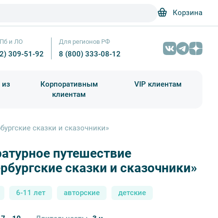
Корзина
Пб и ЛО
Для регионов РФ
12) 309-51-92
8 (800) 333-08-12
 из
Корпоративным
VIP клиентам
клиентам
школа)
чания учебного года
Абонементы на экскурсии
бургские сказки и сказочники»
ратурное путешествие
Петербург — Pexels
рбургские сказки и сказочники»
6-11 лет
авторские
детские