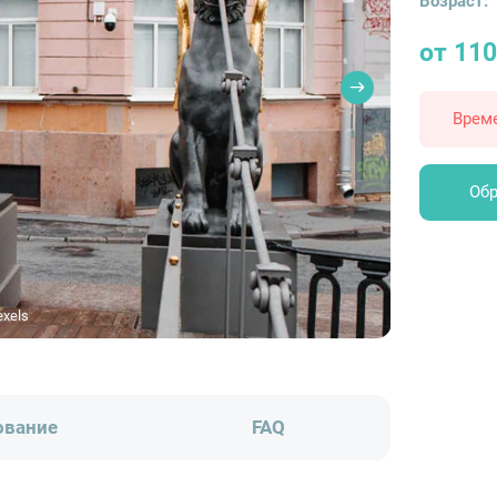
Возраст:
от 110
Врем
Обр
exels
ование
FAQ