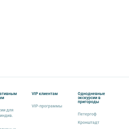
ативным
VIP клиентам
Однодневные
ам
экскурсии в
пригороды
VIP-программы
сии для
Петергоф
 индив.
Кронштадт