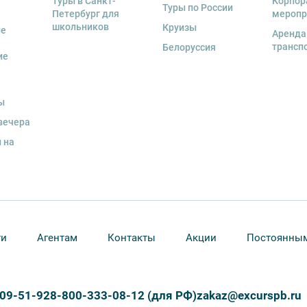
Туры в Санкт-
Корпор
деле “О компании”.
Туры по России
тиве экскурсионного объекта. В случае
Петербург для
меропр
ются клиенту в полном объеме.
школьников
Круизы
ые
Аренда
трансп
Белоруссия
енду аудиооборудование. Ответственность за
ие
курсионной программы возлагается на
 экскурсант обязан возместить полную
ы
вечера
 на
ти
Агентам
Контакты
Акции
Постоянным
309-51-92
8-800-333-08-12 (для РФ)
zakaz@excurspb.ru