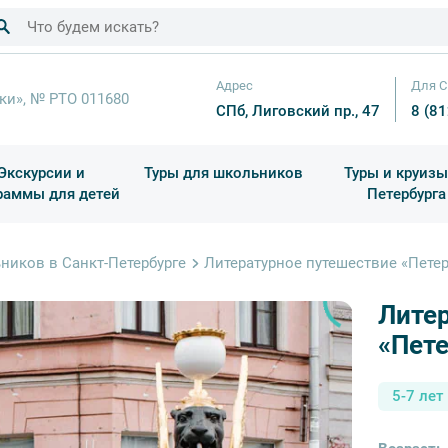
Адрес
Для С
ки», № РТО 011680
СПб, Лиговский пр., 47
8 (8
Экскурсии и
Туры для школьников
Туры и круизы
раммы для детей
Петербурга
ков
раздничные выезды и тематические экскурсии
Квесты/Интерактивы
Для 4 класса (Начальная 
Праздник окон
ников в Санкт-Петербурге
Литературное путешествие «Петер
Лите
«Пете
5-7 лет