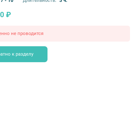
7 - 10
Длительность:
3 ч.
0 ₽
енно не проводится
атно к разделу