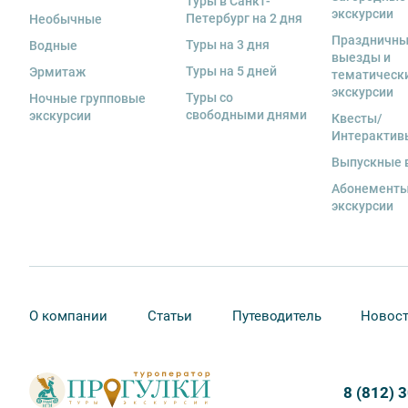
Туры в Санкт-
Вы также можете ближе познакомиться с нами
в раз
экскурсии
если экскурсионная программа отменяется по инициа
Петербург на 2 дня
Необычные
отмены экскурсии все денежные средства возвраща
Праздничн
Туры на 3 дня
Водные
выезды и
8. На ряд экскурсий туроператор предоставляет в ар
Туры на 5 дней
Эрмитаж
тематическ
сохранность оборудования во время проведения экс
экскурсии
Туры со
Ночные групповые
экскурсанта. В случае утери или порчи оборудования
свободными днями
экскурсии
Квесты/
стоимость комплекта в размере 5500 руб. 00 коп.
Интерактив
Выпускные 
Абонементы
экскурсии
О компании
Статьи
Путеводитель
Новос
8 (812) 