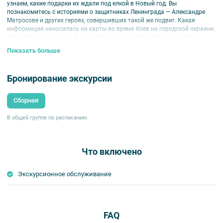
узнаем, какие подарки их ждали под елкой в Новый год. Вы
познакомитесь с историями о защитниках Ленинграда — Александре
Матросове и других героях, совершивших такой же подвиг. Какая
информация наносилась на карты во время боев на городской окраине.
Как воевал легендарный дядя Степа и множество других сюжетов,
хранящих память о трудном и героическом времени.
Показать больше
Для детей 7-12 лет.
Внимание!
Бронирование экскурсии
Занятие проходит в Zoom.
Ссылку для входа отправим за 1день до
Сборная
мероприятия.
В общей группе по расписанию
Что включено
Экскурсионное обслуживание
FAQ