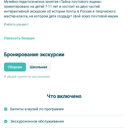
Музейно-педагогическое занятие «Тайна почтового ящика»
ориентировано на детей 7-11 лет и состоит из двух частей:
интерактивной экскурсии об истории почты в России и творческого
мастер-класса, на котором дети создадут свой эскиз почтовой марки.
Ребята узнают:
как люди передавали информацию в разные времена;
как появились почтовые ящики;
Показать больше
как изобрели почтовую марку и почему марки прямоугольной
формы;
почему профессия почтальона была опасной.
Бронирование экскурсии
Увидят:
Сборная
Школьная
оригинальные макеты почтового транспорта;
первую российскую почтовую марку;
В общей группе по расписанию
первый российский почтовый ящик и другие исторические
экспонаты.
Для детей 7-11 лет.
Что включено
Обратите внимание:
родители не принимают участия в экскурсии.
Билеты в музей по программе
Экскурсионное обслуживание