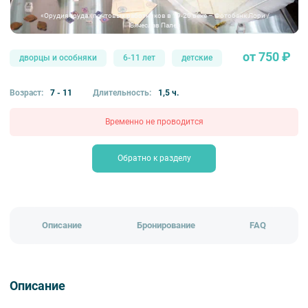
«Орудия труда» почтовых работников в 19-20 веке – Фотобанк Лори /
Вячеслав Палес
от 750 ₽
дворцы и особняки
6-11 лет
детские
Возраст:
7 - 11
Длительность:
1,5 ч.
Временно не проводится
Обратно к разделу
Описание
Бронирование
FAQ
Описание