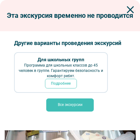
Эта экскурсия временно не проводится
Экскурсии по Петербургу
Сборные экскурсии для школьников в Санкт-Петербурге
Интерактивная экскурсия с мастер-классом «Тайна почтового ящика»
(Музей связи)
Другие варианты проведения экскурсий
Интерактивная экскурсия с мастер-
классом «Тайна почтового ящика»
Для школьных групп
Программа для школьных классов до 45
(Музей связи)
человек в группе. Гарантируем безопасность и
комфорт ребят.
Подробнее
Все экскурсии