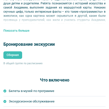
душе детям и родителям. Ребята познакомятся с историей искусства и
самой Академии, выполняя задания из маршрутной карты. Никаких
скучных цифр, только интересные факты – кто такие «программисты» в
живописи, как одна картина может скрываться в другой, какие были
прозвища у преподавателей, как жили и учились студенты Академии,
ставшие известными творцами... Необычные здания и полотна,
архитектура и живопись предстанут перед участниками в
Показать больше
увлекательной игре.
Для детей 9-12 лет.
Бронирование экскурсии
Внимание!
Использование масок и перчаток обязательно для
экскурсантов.
Сборная
В общей группе по расписанию
Что включено
Билеты в музей по программе
Экскурсионное обслуживание