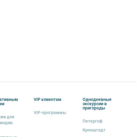
ативным
VIP клиентам
Однодневные
ам
экскурсии в
пригороды
VIP-программы
сии для
Петергоф
 индив.
Кронштадт