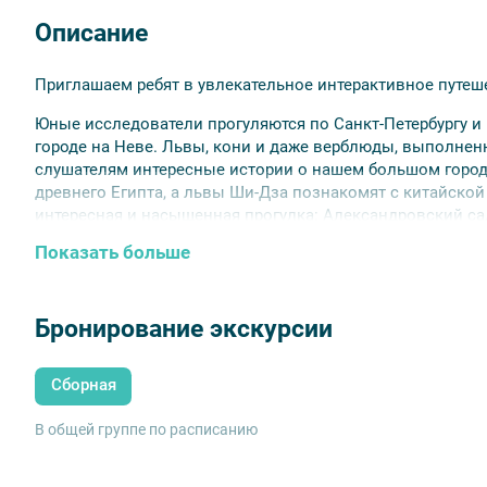
Описание
Приглашаем ребят в увлекательное интерактивное путеш
Юные исследователи прогуляются по Санкт-Петербургу и 
городе на Неве. Львы, кони и даже верблюды, выполнен
слушателям интересные истории о нашем большом город
древнего Египта, а львы Ши-Дза познакомят с китайской
интересная и насыщенная прогулка: Александровский са
Петровская набережная, дворец Кушелева-Безбородко и м
Показать больше
увлекательные истории о городе и животных очень вним
Для детей 7-10 лет.
Бронирование экскурсии
Сборная
В общей группе по расписанию