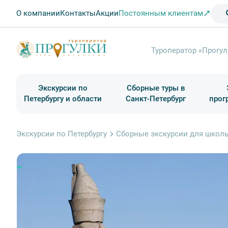
О компании
Контакты
Акции
Постоянным клиентам
Туроператор «Прогул
Экскурсии по
Сборные туры в
Петербургу и области
Санкт-Петербург
прог
Туры в Санкт-Петербург на выходные
Классические экскурсии
Школьные туры по России из Петербурга
Экскурсии для групп и индив. гостей
Загородные экскурсии
Музеи и общественные учреждения
Туры в Санкт-Петербург на 2 дня
Туры в Санкт-Петербург для школьни
П
Экскурсии по Петербургу
Сборные экскурсии для школь