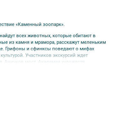
ествие «Каменный зоопарк».
найдут всех животных, которые обитают в
ные из камня и мрамора, расскажут меленьким
е. Грифоны и сфинксы поведают о мифах
 культурой. Участников экскурсий ждет
д, Аничков мост, Академия художеств,
ногое другое. Просим всех ребят слушать
ательно, ведь вас ждут загадки и викторины.