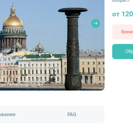
Возраст:
от 120
Врем
Обр
Лори / Александр Щепин
ование
FAQ