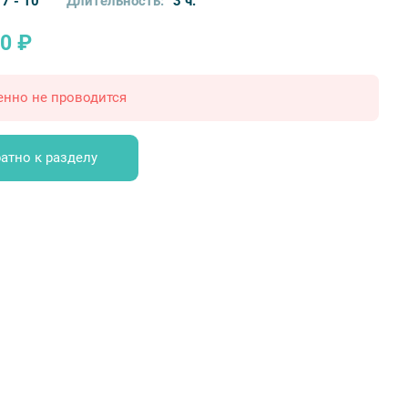
7 - 10
Длительность:
3 ч.
0 ₽
енно не проводится
атно к разделу