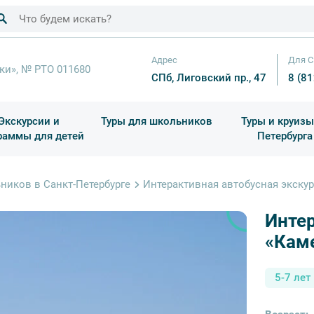
Адрес
Для С
ки», № РТО 011680
СПб, Лиговский пр., 47
8 (8
Экскурсии и
Туры для школьников
Туры и круизы
раммы для детей
Петербурга
ков
раздничные выезды и тематические экскурсии
Квесты/Интерактивы
Для 4 класса (Начальная 
Праздник окон
ников в Санкт-Петербурге
Интерактивная автобусная экску
Интер
«Кам
5-7 лет