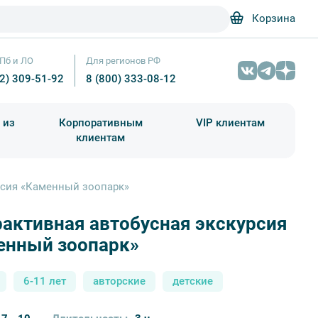
Корзина
Пб и ЛО
Для регионов РФ
12) 309-51-92
8 (800) 333-08-12
 из
Корпоративным
VIP клиентам
клиентам
школа)
чания учебного года
Абонементы на экскурсии
рсия «Каменный зоопарк»
активная автобусная экскурсия
Аничков мост — Фотобанк Лори / Александр Щепи
енный зоопарк»
6-11 лет
авторские
детские