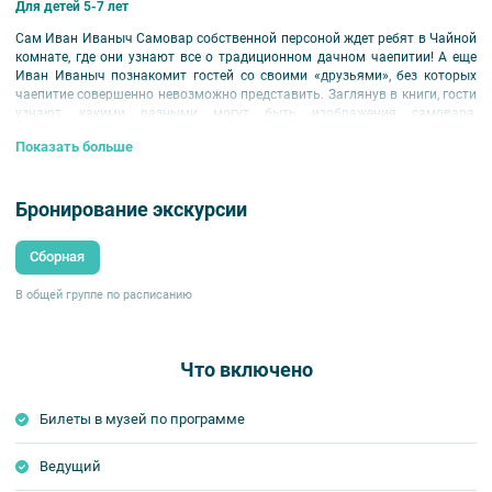
Для детей 5-7 лет
Сам Иван Иваныч Самовар собственной персоной ждет ребят в Чайной
комнате, где они узнают все о традиционном дачном чаепитии! А еще
Иван Иваныч познакомит гостей со своими «друзьями», без которых
чаепитие совершенно невозможно представить. Заглянув в книги, гости
узнают, какими разными могут быть изображения самовара,
и покажут «живые картины». Какое дачное чаепитие без домашнего
Показать больше
театра? Согласно традиции, ребята поставят собственный спектакль -
конечно же, по стихотворению Даниила Хармса «Иван Иваныч
Самовар». А в финале занятия маленькие гости смогут изготовить
Бронирование экскурсии
поделку: расписать красками или карандашами фигурку самовара.
Место начала и окончания:
ул. Болотная, д. 13
Сборная
Продолжительность:
1 ч.
К группе могут присоединить до 5 взрослых при условии
В общей группе по расписанию
самостоятельной покупки билета в кассе музея (300 руб./полный, 200
руб./льготный). Для бронирования места взрослому необходимо
записаться на данную программу у нашего менеджера.
Что включено
Билеты в музей по программе
Ведущий