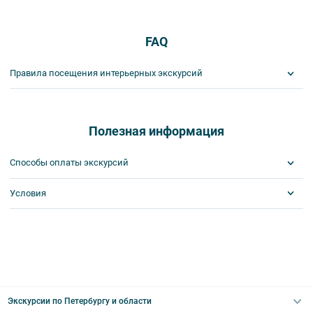
FAQ
Правила посещения интерьерных экскурсий
Важнейшим приоритетом в нашей работе является обеспечение
вашей безопасности и комфорта в ходе проведения экскурсий и
туров. Поэтому, пожалуйста, ознакомьтесь с правилами,
Полезная информация
соблюдение которых сделает ваш отдых приятным, комфортным
и безопасным.
Способы оплаты экскурсий
1. На интерьерных экскурсиях запрещается употреблять пищу
и напитки за исключением бутилированной воды, категорически
Условия
Visa
запрещается употреблять алкоголь.
MasterCard
2. Пожалуйста, будьте вежливы по отношению друг к другу:
Сбербанк
Билеты выкупаются заранее
не разговаривайте громко, не мешайте другим пассажирам и, по
Наличными
возможности, воздержитесь от использования мобильных
устройств во время экскурсии.
3. Соблюдайте правила посещения музеев.
4. Пожалуйста, бережно относитесь к экскурсионному
Экскурсии по Петербургу и области
оборудованию, предоставляемому туроператором. В случае