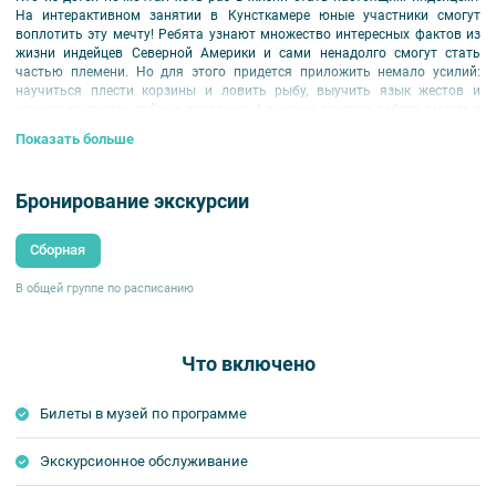
На интерактивном занятии в Кунсткамере юные участники смогут
воплотить эту мечту! Ребята узнают множество интересных фактов из
жизни индейцев Северной Америки и сами ненадолго смогут стать
частью племени. Но для этого придется приложить немало усилий:
научиться плести корзины и ловить рыбу, выучить язык жестов и
научиться писать тайные послания. А в конце занятия ребята вместе с
шаманом племени поучаствуют в ритуале вызова дождя.
Показать больше
Программа для детей 6-8 лет.
Обратите внимание:
участие родителей не предусмотрено, вы можете
Бронирование экскурсии
самостоятельно купить себе билет в кассе музея или онлайн и
прогуляться по музею отдельно от группы.
Сборная
В общей группе по расписанию
Что включено
Билеты в музей по программе
Экскурсионное обслуживание