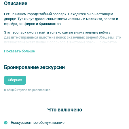
Описание
Есть в нашем городе тайный зоопарк. Находится он в настоящем
дворце. Тут живут драгоценные звери из яшмы и малахита, золота и
серебра, сапфиров и бриллиантов.
Этот зоопарк смогут найти только самые внимательные ребята.
Давайте отправимся вместе на поиск сказочных зверей!
Обещаем: это
путешествие будет полно сюрпризов. Некоторые звери – с секретом.
Так, в бульдоге можно спрятать конфеты, а совой – поставить печать.
Показать больше
Во второй части программы мы самим станем мастерами.
Готовьте
цветную бумагу и украшения – будем создавать драгоценного зверя!
Бронирование экскурсии
Внимание!
Мастер-класс пройдет на онлайн-платформе ZOOM.
Сборная
Вам нужно будет заранее установить программу ZOOM на компьютер и
создать учётную запись.
В общей группе по расписанию
Ссылку для входа в мастер-класс отправим за один день до
мероприятия.
Также нужно подгтовить материалы:
Что включено
– цветную бумагу формата А4 разных цветов,
– клей,
Экскурсионное обслуживание
– простой карандаш,
– ножницы,