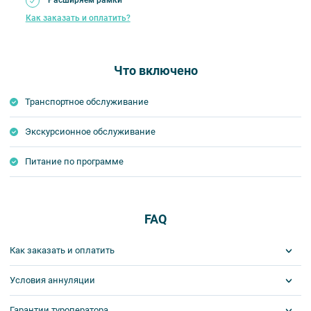
Расширяем рамки
Как заказать и оплатить?
Что включено
Транспортное обслуживание
Экскурсионное обслуживание
Питание по программе
FAQ
Как заказать и оплатить
Условия аннуляции
1 шаг: отправить заявку.
Забронировать места на экскурсию или тур вы можете
Гарантии туроператора
Сроки аннуляций и штрафы по сборным турам
определяются