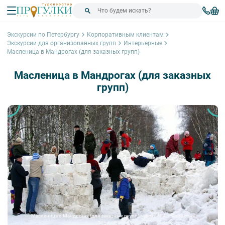
Экскурсии по Петербургу
Корпоративным клиентам
Экскурсии для организованных групп
Интерьерные
Масленица в Мандрогах (для заказных групп)
Масленица в Мандрогах (для заказных
групп)
Масленица в Мандрогах (для заказных групп) – фото №4 – Фотобанк
Лори / ElenArt