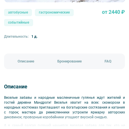
от 2440 ₽
автобусные
гастрономические
событийные
Длительность:
1 д.
Описание
Бронирование
FAQ
Описание
Веселые забавы и народные масленичные гулянья ждут жителей и
гостей деревни Мандроги! Веселья хватит на всех: скоморохи в
народных костюмах приглашают на богатырские состязания и катания
с горок; мастера да ремесленники устроили ярмарку авторских
диковинок; проворные коробейники угощают вкусной снедью.
А в самый разгар гуляний начнется веселая забава для тех, кто не