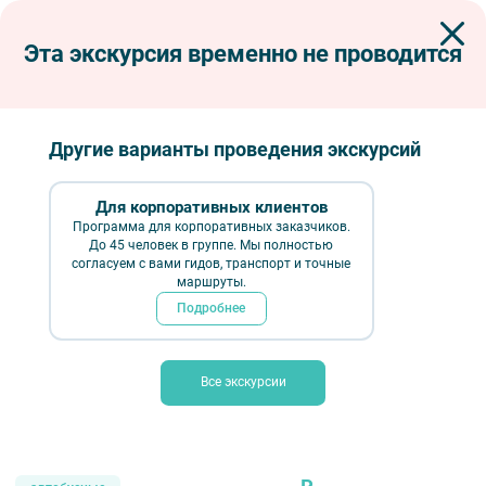
Эта экскурсия временно не проводится
Экскурсии по Петербургу
Автобусные экскурсии
Автобусные загородные
Масленица в Мандрогах
Масленица в Мандрогах
Другие варианты проведения экскурсий
Для корпоративных клиентов
Программа для корпоративных заказчиков.
До 45 человек в группе. Мы полностью
согласуем с вами гидов, транспорт и точные
маршруты.
Подробнее
Все экскурсии
Масленица в Мандрогах — фото № 1 — Фотобанк Лори / Давид
Мзареулян