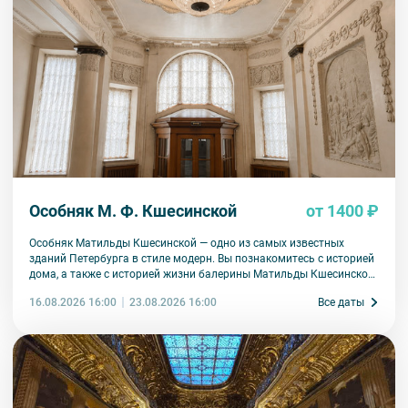
Особняк М. Ф. Кшесинской
от 1400 ₽
Особняк Матильды Кшесинской — одно из самых известных
зданий Петербурга в стиле модерн. Вы познакомитесь с историей
дома, а также с историей жизни балерины Матильды Кшесинской.
Узнаете, какие отношения ее связывали с мужчинами дома
16.08.2026 16:00
Все даты
23.08.2026 16:00
Романовых, как складывалась артистическая карьера, какая
судьба ждала в эмиграции