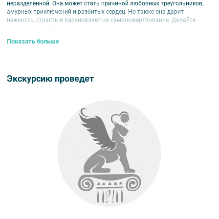
неразделённой. Она может стать причиной любовных треугольников,
амурных приключений и разбитых сердец. Но также она дарит
нежность, страсть и вдохновляет на самопожертвование. Давайте
поговорим о любви.
Показать больше
Наши герои:
Петр Вяземский и Мария Ламсдорф — «любви все возрасты
покорны».
Cергей Трубецкой и Лавиния Жадимировская — «любовь дороже
Экскурсию проведет
жизни».
Юрий Олеша и Серафима Суок — «не отрекаются любя».
Георгий Лейхтенбергский и Надежда Акинфов.
Внимание
!
Срок аннуляции билетов для данной экскурсии — не позднее
чем за 72 часа до мероприятия