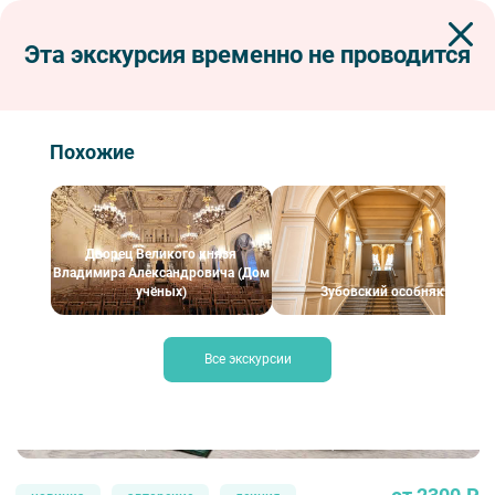
Эта экскурсия временно не проводится
Экскурсии по Петербургу
Интерьерные экскурсии
Лекция «Все начинается с любви…» в Арт-пространстве Mars
«Все начинается с любви…»
Похожие
Дворец Великого князя
Владимира Александровича (Дом
учёных)
Зубовский особняк
Все экскурсии
Кофе и книга – Фотобанк Лори / Яна Королёва