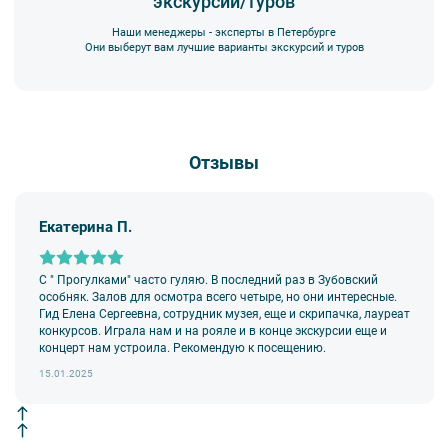
экскурсий/туров
7. Пожалуйста, не опаздывайте к моменту начала экскурсии.
Вы также можете ближе познакомиться с нами
в разделе “О
Наши менеджеры - эксперты в Петербурге
8. Турфирма имеет право изменить программу экскурсии или
компании”.
Они выберут вам лучшие варианты экскурсий и туров
отменить экскурсию полностью в связи с неблагоприятными
погодными условиями: снегопадами, ливнями, наводнениями,
низкими или высокими температурами и прочими форс-
мажорными обстоятельствами; а также, если экскурсионная
программа отменяется по инициативе экскурсионного объекта.
В случае отмены экскурсии все денежные средства
возвращаются клиенту в полном объеме.
Отзывы
9. На ряд экскурсий туроператор предоставляет в аренду
аудиооборудование. Ответственность за сохранность
оборудования во время проведения экскурсионной программы
Екатерина П.
возлагается на экскурсанта. В случае утери или порчи
оборудования экскурсант обязан возместить полную стоимость
комплекта в размере 5500 руб. 00 коп.
С " Прогулками" часто гуляю. В последний раз в Зубовский
Внимание! В составе экскурсионного маршрута возможны
особняк. Залов для осмотра всего четыре, но они интересные.
изменения, так как некоторые интерьеры могут быть
Гид Елена Сергеевна, сотрудник музея, еще и скрипачка, лауреат
недоступны по решению руководства объекта.
конкурсов. Играла нам и на рояле и в конце экскурсии еще и
концерт нам устроила. Рекомендую к посещению.
15.01.2025