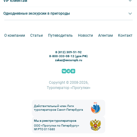
VIP клиентам
Экскурсии для групп и индив. гостей
Абонементы на экскурсии
Туры по России
Корпоративные мероприятия
Однодневные экскурсии в пригороды
Круизы
VIP-программы
Аренда водного транспорта
Белоруссия
Петергоф
О компании
Статьи
Путеводитель
Новости
Агентам
Контакты
Кронштадт
Павловск
8 (812) 309-51-92
Ораниенбаум
8-800-333-08-12 (для РФ)
zakaz@excurspb.ru
Гатчина
Пушкин (Царское село)
Выборг
Copyright © 2008-2026,
Туроператор «Прогулки»
Действительный член Лиги
туроператоров Санкт-Петербурга
Мы в реестре туроператоров
ООО «Прогулки по Петербургу»
№ РТО 011680