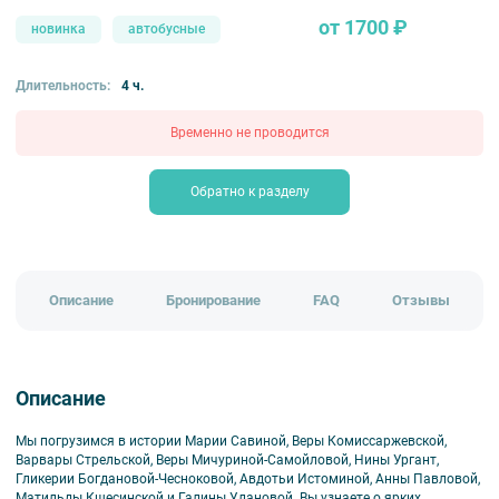
от 1700 ₽
новинка
автобусные
Длительность:
4 ч.
Временно не проводится
Обратно к разделу
Описание
Бронирование
FAQ
Отзывы
Описание
Мы погрузимся в истории Марии Савиной, Веры Комиссаржевской,
Варвары Стрельской, Веры Мичуриной-Самойловой, Нины Ургант,
Гликерии Богдановой-Чесноковой, Авдотьи Истоминой, Анны Павловой,
Матильды Кшесинской и Галины Улановой. Вы узнаете о ярких