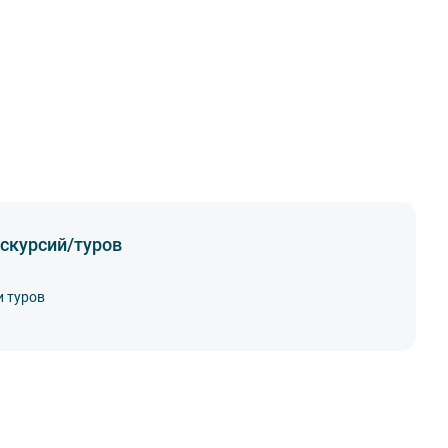
скурсий/туров
и туров