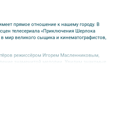
меет прямое отношение к нашему городу. В
ь сцен телесериала «Приключения Шерлока
я в мир великого сыщика и кинематографистов,
актёров режиссёром Игорем Масленниковым,
ление знаменитой мелодии. Увидим знакомые
 и фасад дома 221b по Бейкер-стрит оказались
 судьба героев киноэпопеи.