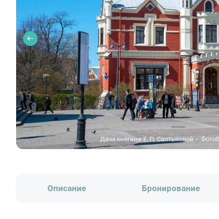
Дача княгини Е. П. Салтыковой – Фото
Описание
Бронирование