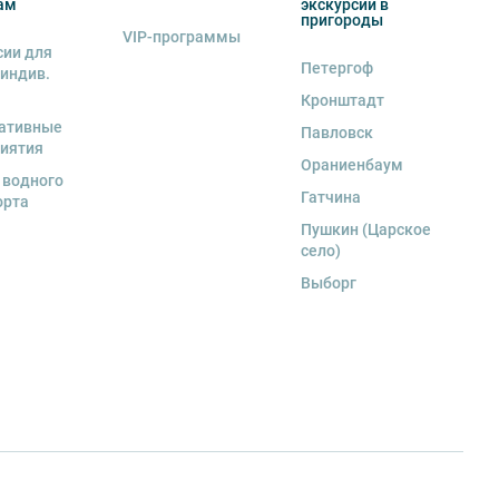
ам
экскурсии в
пригороды
VIP-программы
сии для
Петергоф
 индив.
Кронштадт
ативные
Павловск
иятия
Ораниенбаум
 водного
Гатчина
орта
Пушкин (Царское
село)
Выборг