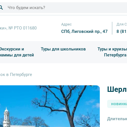
Адрес
Для С
ки», № РТО 011680
СПб, Лиговский пр., 47
8 (8
Экскурсии и
Туры для школьников
Туры и круизы
раммы для детей
Петербурга
ков
раздничные выезды и тематические экскурсии
Квесты/Интерактивы
Для 4 класса (Начальная 
Праздник окон
ок в Петербурге
Шерло
новинк
Длительн