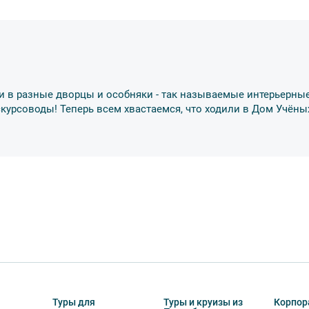
втобуса. В случае порчи автобусного
несёт экскурсант.
ов экскурсии несёт взрослый
бенку правила поведения на экскурсии.
и в разные дворцы и особняки - так называемые интерьерные
о возрастное ограничение
6+
. Данное
скурсоводы! Теперь всем хвастаемся, что ходили в Дом Учёны
тельно в сопровождении взрослых.
обусов, в связи с чем предусмотрена
курсии.
урсии или отменить экскурсию полностью
снегопадами, ливнями, наводнениями,
рс-мажорными обстоятельствами; а также,
Туры для
Туры и круизы из
Корпор