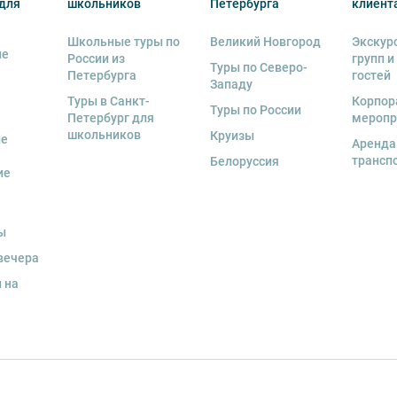
для
школьников
Петербурга
клиент
тиве экскурсионного объекта. В случае
ются клиенту в полном объеме.
Школьные туры по
Великий Новгород
Экскур
ие
 человек
, представляется микроавтобус.
России из
групп и
Туры по Северо-
Петербурга
гостей
Западу
ренду аудиооборудование. Ответственность
Туры в Санкт-
Корпор
экскурсионной программы возлагается на
Туры по России
Петербург для
меропр
 экскурсант обязан возместить полную
школьников
Круизы
ые
Аренда
трансп
Белоруссия
ие
и для каждого участника необходимо
граничного паспорта
.
ы
вечера
 на