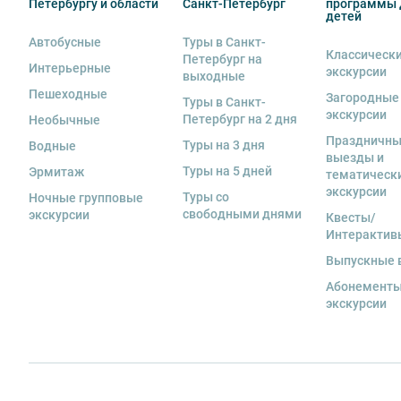
Петербургу и области
Санкт-Петербург
программы 
если экскурсионная программа отменяется по инициа
детей
отмены экскурсии все денежные средства возвраща
Автобусные
Туры в Санкт-
Классическ
11. Обращаем Ваше внимание, что
для групп менее 18
Петербург на
Интерьерные
экскурсии
выходные
12. На ряд экскурсий туроператор предоставляет в а
Пешеходные
Загородные
Туры в Санкт-
за сохранность оборудования во время проведения 
экскурсии
Петербург на 2 дня
Необычные
экскурсанта. В случае утери или порчи оборудования
Праздничн
Туры на 3 дня
Водные
стоимость комплекта в размере 5500 руб. 00 коп.
выезды и
Туры на 5 дней
Эрмитаж
тематическ
13. Для бронирования мест на заграничные экскурси
экскурсии
Туры со
предоставить ФИО, дату рождения, серию и номер за
Ночные групповые
свободными днями
экскурсии
Квесты/
Интерактив
Выпускные 
Абонементы
экскурсии