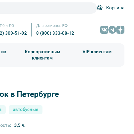
Корзина
Пб и ЛО
Для регионов РФ
12) 309-51-92
8 (800) 333-08-12
 из
Корпоративным
VIP клиентам
клиентам
школа)
чания учебного года
Абонементы на экскурсии
к в Петербурге
Детектив – Фотобанк Лори / Elnur
а
автобусные
ость:
3,5 ч.