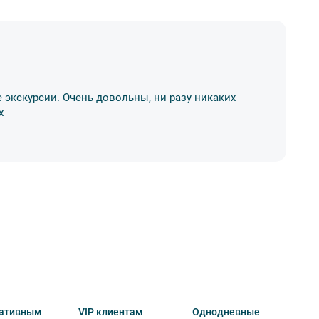
Д
 экскурсии. Очень довольны, ни разу никаких
Хо
х
р
11
ативным
VIP клиентам
Однодневные