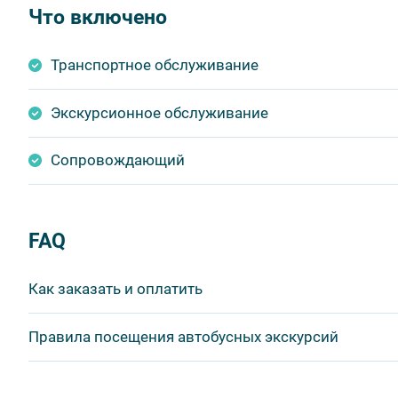
Что включено
Транспортное обслуживание
Экскурсионное обслуживание
Сопровождающий
FAQ
Как заказать и оплатить
1 шаг: отправить заявку.
Правила посещения автобусных экскурсий
Забронировать места на экскурсию или тур вы може
ВНИМАНИЕ! Туроператор оставляет за собой право в
- нажать кнопку «Забронировать» в описании экскурси