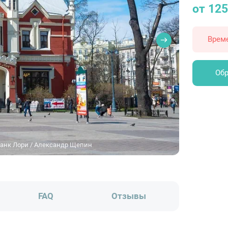
от 125
Врем
Обр
банк Лори / Александр Щепин
FAQ
Отзывы