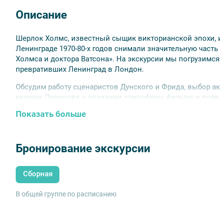
Описание
Шерлок Холмс, известный сыщик викторианской эпохи, и
Ленинграде 1970-80-х годов снимали значительную част
Холмса и доктора Ватсона». На экскурсии мы погрузимс
превративших Ленинград в Лондон.
Обсудим работу сценаристов Дунского и Фрида, выбор 
мнение Ливанова о создании атмосферы фильма и появ
фасады, изменённые магией кино. Узнаем, почему крыша
Показать больше
в разных городах, где жила Ирен Адлер, и как сложилась
Бронирование экскурсии
Сборная
В общей группе по расписанию