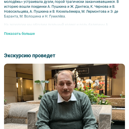
молодёжь» устраивала дуэли, порой трагически заканчивавшиеся. В
историю вошли поединки А. Пушкина и Ж. Дантеса, К. Чернова и В.
Новосильцева, А. Пушкина и В. Кюхельбекера, М. Лермонтова и Э. де
Баранта, М. Волошина и Н. Гумилёва.
На экскурсии мы обсудим дуэльный кодекс и роль балерины А.
Истоминой и поэтессы Е. Дмитриевой в дуэльных историях русских
Показать больше
поэтов. Вы проедете по дуэльной дороге Пушкина, увидите дома, где
произошли трагические события, и места знаменитых поединков.
Внимание!
Аннуляция не позднее, чем за 72 часа до начала экскурсии.
Экскурсию проведет