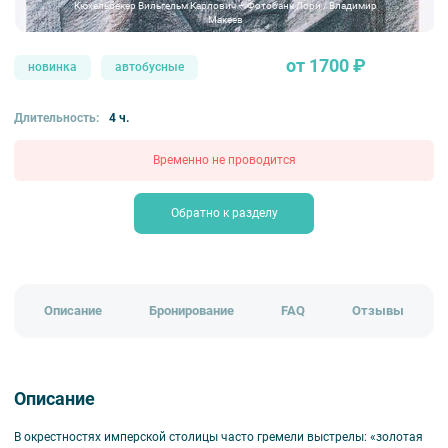
Кюхельбекер Вильгельм Карлович – Фотобанк Лори / Владимир
Макеев
от 1700 ₽
новинка
автобусные
Длительность:
4 ч.
Временно не проводится
Обратно к разделу
Описание
Бронирование
FAQ
Отзывы
Описание
В окрестностях имперской столицы часто гремели выстрелы: «золотая