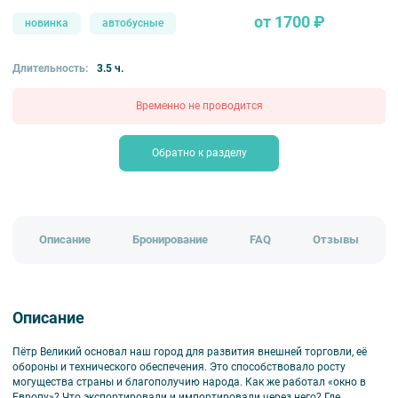
от 1700 ₽
новинка
автобусные
Длительность:
3.5 ч.
Временно не проводится
Обратно к разделу
Описание
Бронирование
FAQ
Отзывы
Описание
Пётр Великий основал наш город для развития внешней торговли, её
обороны и технического обеспечения. Это способствовало росту
могущества страны и благополучию народа. Как же работал «окно в
Европу»? Что экспортировали и импортировали через него? Где