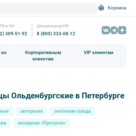
Корзина
Пб и ЛО
Для регионов РФ
12) 309-51-92
8 (800) 333-08-12
 из
Корпоративным
VIP клиентам
клиентам
школа)
чания учебного года
Абонементы на экскурсии
цы Ольденбургские в Петербурге
Детская больница N 19 имени К. А. Раухфуса (Детская больница принца
Александр Щепин / Фотобанк Лори
сные
авторские
знатокам города
ова
экскурсии «Прогулок»