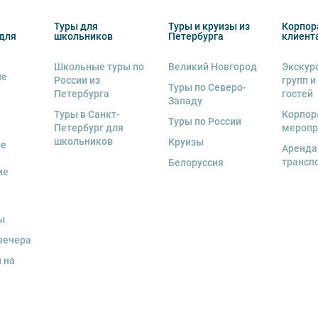
бенку правила поведения на экскурсии.
Туры для
Туры и круизы из
Корпор
для
школьников
Петербурга
клиент
о возрастное ограничение
6+
. Данное
Школьные туры по
Великий Новгород
Экскур
ие
России из
групп и
Туры по Северо-
Петербурга
гостей
Западу
Туры в Санкт-
Корпор
Туры по России
тельно в сопровождении взрослых.
Петербург для
меропр
школьников
Круизы
ые
Аренда
обусов, в связи с чем предусмотрена
трансп
Белоруссия
ие
курсии.
урсии или отменить экскурсию полностью
ы
снегопадами, ливнями, наводнениями,
вечера
рс-мажорными обстоятельствами; а также,
 на
тиве экскурсионного объекта. В случае
ются клиенту в полном объеме.
 человек
, представляется микроавтобус.