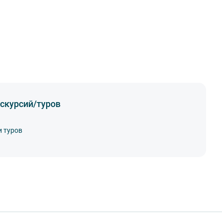
скурсий/туров
и туров