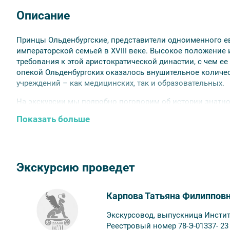
Описание
Принцы Ольденбургские, представители одноименного е
императорской семьей в XVIII веке. Высокое положение
требования к этой аристократической династии, с чем е
опекой Ольденбургских оказалось внушительное колич
учреждений – как медицинских, так и образовательных.
На экскурсии мы подробно поговорим об истории знатног
представителей, а также увидим главные объекты, связ
Показать больше
Обратите внимание:
предусмотрен только внешний осмотр объектов, б
срок аннуляции билетов для данной экскурсии — не
Экскурсию проведет
Карпова Татьяна Филиппов
Экскурсовод, выпускница Инстит
Реестровый номер 78-Э-01337- 23