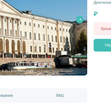
Длительн
₽
Врем
Обр
 E. O. / Фотобанк Лори
ование
FAQ