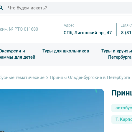
Адрес
Для С
ки», № РТО 011680
СПб, Лиговский пр., 47
8 (8
Экскурсии и
Туры для школьников
Туры и круизы
раммы для детей
Петербурга
ков
раздничные выезды и тематические экскурсии
Квесты/Интерактивы
Для 4 класса (Начальная 
Праздник окон
бусные тематические
Принцы Ольденбургские в Петербурге
Прин
автобу
Т. Карп