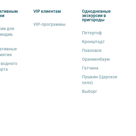
ативным
VIP клиентам
Однодневные
ам
экскурсии в
пригороды
VIP-программы
сии для
Петергоф
 индив.
Кронштадт
ативные
Павловск
иятия
Ораниенбаум
 водного
Гатчина
орта
Пушкин (Царское
село)
Выборг