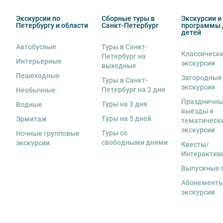
сопровождающий. Пожалуйста, заранее объясните ре
Экскурсии по
Сборные туры в
Экскурсии и
Петербургу и области
Санкт-Петербург
программы 
6. В авторских автобусных экскурсиях предусмотрен
детей
ограничение не распространяется на:
Автобусные
Туры в Санкт-
—
классические обзорные экскурсии
,
Классическ
Петербург на
—
загородные автобусные экскурсии
,
Интерьерные
экскурсии
выходные
—
тематические автобусные экскурсии
.
Пешеходные
Загородные
Туры в Санкт-
экскурсии
7.
Дети до 18 лет
допускаются на экскурсии исключи
Петербург на 2 дня
Необычные
Праздничн
Туры на 3 дня
Водные
8. На экскурсиях используются различные модели авт
выезды и
свободная рассадка во избежание недоразумений.
Туры на 5 дней
Эрмитаж
тематическ
экскурсии
Туры со
Ночные групповые
9. Пожалуйста, не опаздывайте к моменту начала экс
свободными днями
экскурсии
Квесты/
10. Турфирма имеет право изменить программу экск
Интерактив
в связи с неблагоприятными погодными условиями: 
Выпускные 
низкими или высокими температурами и прочими фо
Абонементы
если экскурсионная программа отменяется по инициа
экскурсии
отмены экскурсии все денежные средства возвраща
11. Обращаем Ваше внимание, что
для групп менее 18