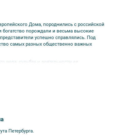
вропейского Дома, породнились с российской
 и богатство порождали и весьма высокие
е представители успешно справлялись. Под
ество самых разных общественно важных
о рода, судьбах и деятельности ее
анные с Ольденбургскими.
ез посещения
 позднее чем за 3 дня до мероприятия
на
ута Петербурга.