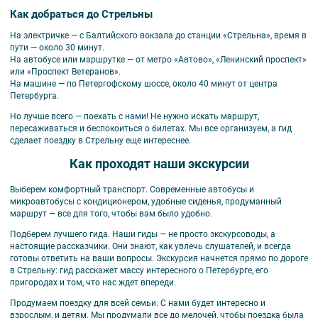
Как добраться до Стрельны
На электричке
— с Балтийского вокзала до станции «Стрельна», время в
пути — около 30 минут.
На автобусе или маршрутке
— от метро «Автово», «Ленинский проспект»
или «Проспект Ветеранов».
На машине
— по Петергофскому шоссе, около 40 минут от центра
Петербурга.
Но лучше всего — поехать с нами! Не нужно искать маршрут,
пересаживаться и беспокоиться о билетах. Мы все организуем, а гид
сделает поездку в Стрельну еще интереснее.
Как проходят наши экскурсии
Выберем комфортный транспорт.
Современные автобусы и
микроавтобусы с кондиционером, удобные сиденья, продуманный
маршрут — все для того, чтобы вам было удобно.
Подберем лучшего гида.
Наши гиды — не просто экскурсоводы, а
настоящие рассказчики. Они знают, как увлечь слушателей, и всегда
готовы ответить на ваши вопросы. Экскурсия начнется прямо по дороге
в Стрельну: гид расскажет массу интересного о Петербурге, его
пригородах и том, что нас ждет впереди.
Продумаем поездку для всей семьи.
С нами будет интересно и
взрослым, и детям. Мы продумали все до мелочей, чтобы поездка была