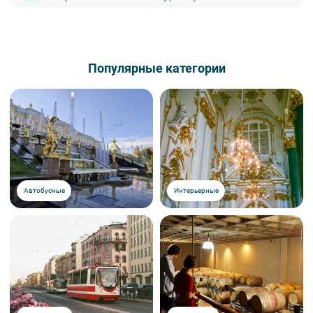
как нас найти, доступна
по ссылке
.
Внимание! Наличие мест на экскурсию подтверждается только
специалистом компании. На все предложения туроператора
действует правило предварительной оплаты в течение 3-5 дней
Онлайн с помощью карт VISA, MasterCard, МИР (надёжный
с момента бронирования в зависимости от даты начала
безопасный платёжный шлюз по технологии 3D-Secure)
Популярные категории
экскурсии или тура. Уточняйте у специалистов.
Яндекс.Деньги
Наличными или картой VISA, MasterCard, МИР в офисе по адресу
м. «Площадь Восстания»,Лиговский пр., 47, офис 5 (3 этаж)
Вы можете заказать доставку билетов себе домой или в офис.
Наш курьер подъедет в удобное для вас место в
городе.
Стоимость доставки 450 рублей. Время и дата доставки
согласовываются с менеджером компании заранее.
Вы также можете ближе познакомиться с нами
в разделе “О
компании”.
Автобусные
Интерьерные