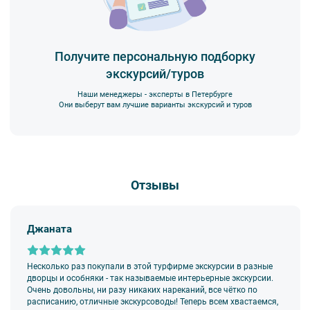
- курить,
- мусорить.
2. Пожалуйста, будьте вежливы по отношению друг к другу:
не разговаривайте громко, не мешайте другим пассажирам и, по
Получите персональную подборку
возможности, воздержитесь от использования мобильных
экскурсий/туров
устройств во время экскурсии.
3. Перед началом движения экскурсанту необходимо
Наши менеджеры - эксперты в Петербурге
пристегнуть ремни безопасности и не расстегивать их до полной
Они выберут вам лучшие варианты экскурсий и туров
остановки автобуса. Ответственность за несоблюдение правил
и за оплату штрафа несёт экскурсант.
4. Пожалуйста, бережно относитесь к оборудованию автобуса.
В случае порчи автобусного оборудования материальную
ответственность за неё несёт экскурсант.
Отзывы
5. Ответственность за несовершеннолетних участников
экскурсии несёт взрослый сопровождающий. Пожалуйста,
заранее объясните ребенку правила поведения на экскурсии.
Джаната
6. В авторских автобусных экскурсиях предусмотрено
возрастное ограничение
6+
. Данное ограничение
не распространяется на:
Несколько раз покупали в этой турфирме экскурсии в разные
—
классические обзорные экскурсии
,
дворцы и особняки - так называемые интерьерные экскурсии.
—
загородные автобусные экскурсии
,
Очень довольны, ни разу никаких нареканий, все чётко по
—
тематические автобусные экскурсии
.
расписанию, отличные экскурсоводы! Теперь всем хвастаемся,