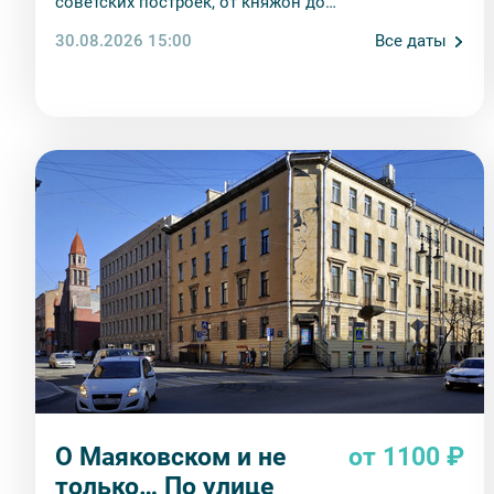
советских построек, от княжон до
революционеров.
30.08.2026 15:00
Все даты
О Маяковском и не
от 1100 ₽
только… По улице