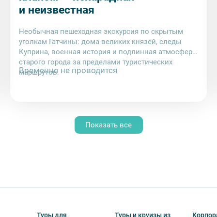
и неизвестная
Необычная пешеходная экскурсия по скрытым
уголкам Гатчины: дома великих князей, следы
Куприна, военная история и подлинная атмосфера
старого города за пределами туристических
Временно не проводится
маршрутов.
Показать все
Туры для
Туры и круизы из
Корпор