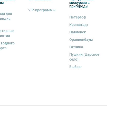
ам
экскурсии в
пригороды
VIP-программы
сии для
Петергоф
 индив.
Кронштадт
ативные
Павловск
иятия
Ораниенбаум
 водного
Гатчина
орта
Пушкин (Царское
село)
Выборг