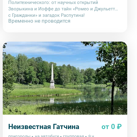
Политехнического: от научных открытий
Зворыкина и Иоффе до тайн «Ромео и Джульетты
с Гражданки» и загадок Распутина!
Временно не проводится
Неизвестная Гатчина
от 0 ₽
пригороды
на автобусе
групповая
9 ч.