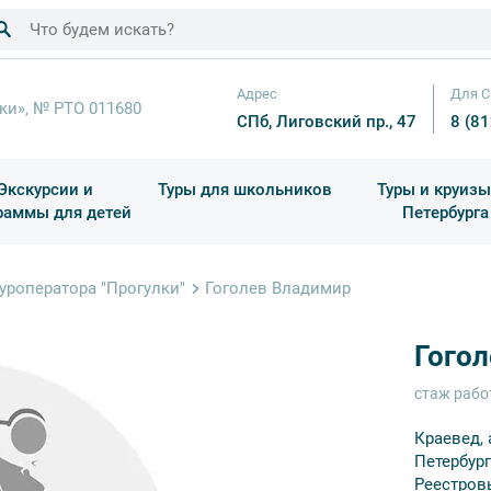
Адрес
Для С
ки», № РТО 011680
СПб, Лиговский пр., 47
8 (8
Экскурсии и
Туры для школьников
Туры и круизы
раммы для детей
Петербурга
ков
раздничные выезды и тематические экскурсии
Квесты/Интерактивы
Для 4 класса (Начальная 
Праздник окон
уроператора "Прогулки"
Гоголев Владимир
Гого
стаж рабо
Краевед,
Петербург
Реестров