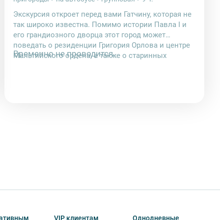
Экскурсия откроет перед вами Гатчину, которая не
так широко известна. Помимо истории Павла I и
его грандиозного дворца этот город может
поведать о резиденции Григория Орлова и центре
Временно не проводится
Мальтийского ордена, а также о старинных
обычаях празднования Рождества.
ативным
VIP клиентам
Однодневные