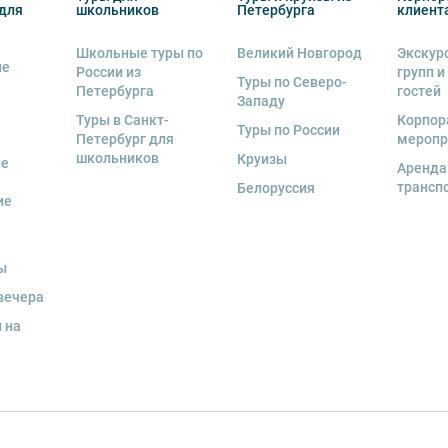
для
школьников
Петербурга
клиент
Школьные туры по
Великий Новгород
Экскур
ие
России из
групп и
Туры по Северо-
Петербурга
гостей
Западу
Туры в Санкт-
Корпор
Туры по России
Петербург для
меропр
школьников
Круизы
ые
Аренда
трансп
Белоруссия
ие
ы
вечера
 на