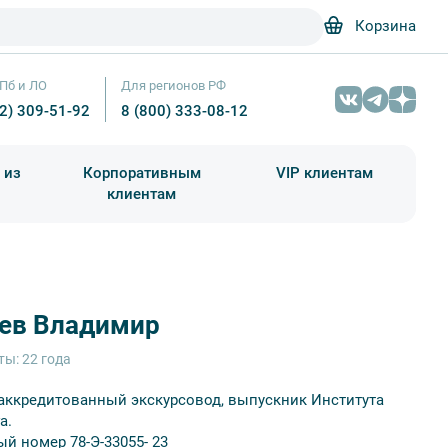
Корзина
Пб и ЛО
Для регионов РФ
12) 309-51-92
8 (800) 333-08-12
 из
Корпоративным
VIP клиентам
клиентам
школа)
чания учебного года
Абонементы на экскурсии
лев Владимир
ты: 22 года
 аккредитованный экскурсовод, выпускник Института
а.
ый номер
78-Э-33055- 23