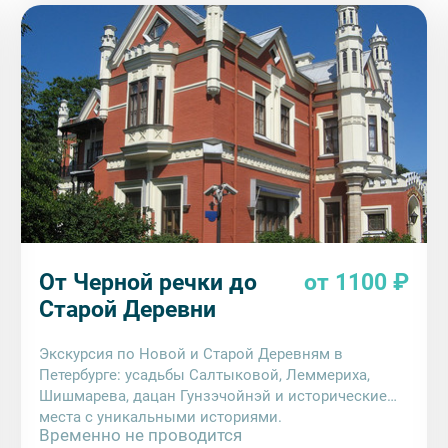
От Черной речки до
от 1100 ₽
Старой Деревни
Экскурсия по Новой и Старой Деревням в
Петербурге: усадьбы Салтыковой, Леммериха,
Шишмарева, дацан Гунзэчойнэй и исторические
места с уникальными историями.
Временно не проводится