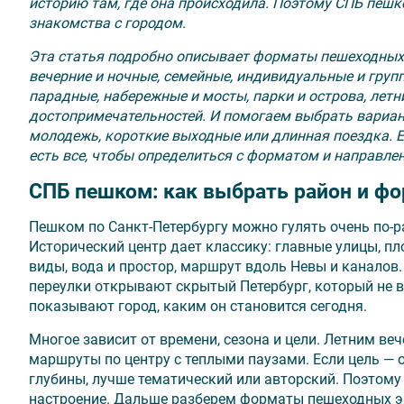
историю там, где она происходила. Поэтому СПБ пешк
знакомства с городом.
Эта статья подробно описывает форматы пешеходных э
вечерние и ночные, семейные, индивидуальные и груп
парадные, набережные и мосты, парки и острова, летн
достопримечательностей. И помогаем выбрать вариант 
молодежь, короткие выходные или длинная поездка. Е
есть все, чтобы определиться с форматом и направле
СПБ пешком: как выбрать район и фо
Пешком по Санкт-Петербургу можно гулять очень по-ра
Исторический центр дает классику: главные улицы, п
виды, вода и простор, маршрут вдоль Невы и каналов.
переулки открывают скрытый Петербург, который не в
показывают город, каким он становится сегодня.
Многое зависит от времени, сезона и цели. Летним в
маршруты по центру с теплыми паузами. Если цель — 
глубины, лучше тематический или авторский. Поэтому
настроение. Дальше разберем форматы пешеходных эк