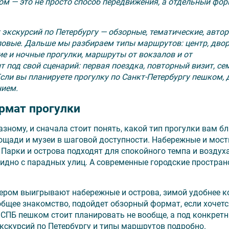
ом — это не просто способ передвижения, а отдельный фо
кскурсий по Петербургу — обзорные, тематические, автор
повые. Дальше мы разбираем типы маршрутов: центр, дво
ие и ночные прогулки, маршруты от вокзалов и от
под свой сценарий: первая поездка, повторный визит, се
сли вы планируете прогулку по Санкт-Петербургу пешком,
нием.
рмат прогулки
зному, и сначала стоит понять, какой тип прогулки вам бл
лощади и музеи в шаговой доступности. Набережные и мост
 Парки и острова подходят для спокойного темпа и воздух
идно с парадных улиц. А современные городские простран
ечером выигрывают набережные и острова, зимой удобнее к
общее знакомство, подойдет обзорный формат, если хочетс
 СПБ пешком стоит планировать не вообще, а под конкретн
скурсий по Петербургу и типы маршрутов подробно.