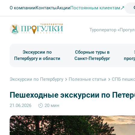
О компании
Контакты
Акции
Постоянным клиентам
Туроператор «Прогул
Экскурсии по
Сборные туры в
Петербургу и области
Санкт-Петербург
прог
Туры в Санкт-Петербург на выходные
Классические экскурсии
Школьные туры по России из Петербурга
Экскурсии для групп и индив. гостей
Загородные экскурсии
Музеи и общественные учреждения
Туры в Санкт-Петербург на 2 дня
Туры в Санкт-Петербург для школьни
П
Экскурсии по Петербургу
Полезные статьи
СПБ пешко
Пешеходные экскурсии по Петер
21.06.2026
20 мин