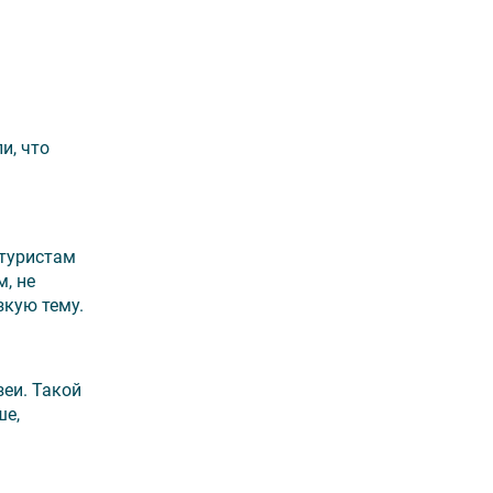
и, что
 туристам
, не
зкую тему.
зеи. Такой
ше,