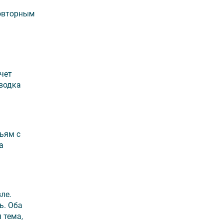
повторным
чет
зводка
ьям с
а
ле.
ь. Оба
 тема,