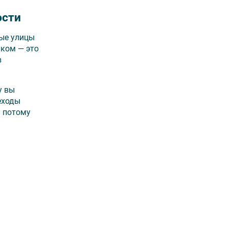
ости
ные улицы
шком — это
в
у вы
еходы
и потому