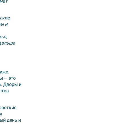
рмат
ские,
ры и
мья,
 дальше
иже.
ы — это
а. Дворы и
ства
ороткие
я
ый день и