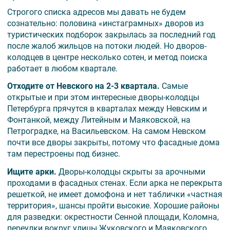
Строгого списка адресов мы давать не будем
сознательно: половина «инстаграмных» дворов из
туристических подборок закрылась за последний год
после жалоб жильцов на потоки людей. Но дворов-
колодцев в центре несколько сотен, и метод поиска
работает в любом квартале.
Отходите от Невского на 2-3 квартала.
Самые
открытые и при этом интересные дворы-колодцы
Петербурга прячутся в кварталах между Невским и
Фонтанкой, между Литейным и Маяковской, на
Петроградке, на Васильевском. На самом Невском
почти все дворы закрыты, потому что фасадные дома
там перестроены под бизнес.
Ищите арки.
Дворы-колодцы скрыты за арочными
проходами в фасадных стенах. Если арка не перекрыта
решеткой, не имеет домофона и нет таблички «частная
территория», шансы пройти высокие. Хорошие районы
для разведки: окрестности Сенной площади, Коломна,
переулки вокруг улицы Жуковского и Маяковского,