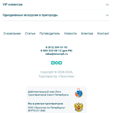
Выпускные вечера
Туры по Северо-Западу
VIP клиентам
Экскурсии для групп и индив. гостей
Абонементы на экскурсии
Туры по России
Корпоративные мероприятия
Однодневные экскурсии в пригороды
Круизы
VIP-программы
Аренда водного транспорта
Белоруссия
Петергоф
О компании
Статьи
Путеводитель
Новости
Агентам
Контакты
Кронштадт
Павловск
8 (812) 309-51-92
Ораниенбаум
8-800-333-08-12 (для РФ)
zakaz@excurspb.ru
Гатчина
Пушкин (Царское село)
Выборг
Copyright © 2008-2026,
Туроператор «Прогулки»
Действительный член Лиги
туроператоров Санкт-Петербурга
Мы в реестре туроператоров
ООО «Прогулки по Петербургу»
№ РТО 011680