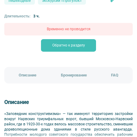
₽
пешеходные
экскурсии «Прогулок»
Длительность:
3 ч.
Временно не проводится
Обратно к разделу
Описание
Бронирование
FAQ
Описание
«Заповедник конструктивизма» — так именуют территорию застройки
вокруг Нарвских триумфальных ворот, бывший Московско-Нарвский
район, где в 1920-30-х годах велось массовое строительство, сменившее
дореволюционные дома зданиями в стиле русского авангарда.
Потребности молодого советского государства обеспечить рабочим