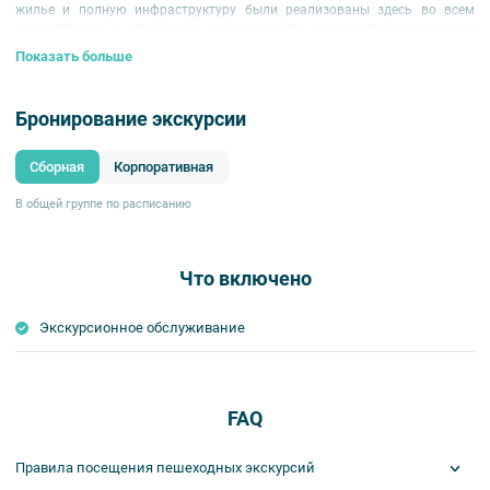
жилье и полную инфраструктуру были реализованы здесь во всем
разнообразии, и сегодня мы можем увидеть здания, представляющие
архитектуру конструктивизма, многие из которых по сей день работают
Показать больше
по своему изначальному предназначению.
Бронирование экскурсии
Сборная
Корпоративная
В общей группе по расписанию
Что включено
Экскурсионное обслуживание
FAQ
Правила посещения пешеходных экскурсий