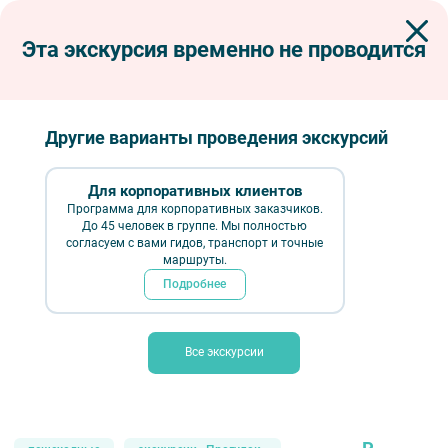
Эта экскурсия временно не проводится
Экскурсии по Петербургу
Пешеходные экскурсии
Заповедник конструктивизма
Заповедник конструктивизма
Другие варианты проведения экскурсий
Для корпоративных клиентов
Программа для корпоративных заказчиков.
До 45 человек в группе. Мы полностью
согласуем с вами гидов, транспорт и точные
маршруты.
Подробнее
Все экскурсии
Заповедник конструктивизма – фото №3 – Фотобанк Лори/
Александр Щепин