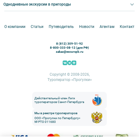
Корпоративные мероприятия
Однодневные экскурсии в пригороды
Круизы
VIP-программы
Аренда водного транспорта
Белоруссия
Петергоф
О компании
Статьи
Путеводитель
Новости
Агентам
Контакты
Кронштадт
Павловск
8 (812) 309-51-92
Ораниенбаум
8-800-333-08-12 (для РФ)
zakaz@excurspb.ru
Гатчина
Пушкин (Царское село)
Выборг
Copyright © 2008-2026,
Туроператор «Прогулки»
Действительный член Лиги
туроператоров Санкт-Петербурга
Мы в реестре туроператоров
ООО «Прогулки по Петербургу»
№ РТО 011680