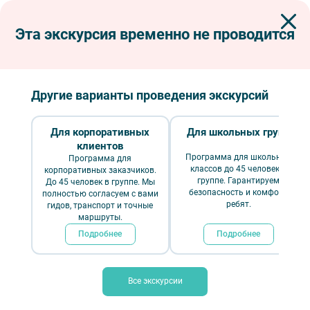
Эта экскурсия временно не проводится
Экскурсии по Петербургу
Пешеходные экскурсии
Вокруг Исаакиевской площади
Вокруг Исаакиевской площади
Другие варианты проведения экскурсий
Для корпоративных
Для школьных групп
клиентов
Программа для школьных
Программа для
классов до 45 человек в
корпоративных заказчиков.
группе. Гарантируем
До 45 человек в группе. Мы
безопасность и комфорт
полностью согласуем с вами
ребят.
гидов, транспорт и точные
маршруты.
Подробнее
Подробнее
Вокруг Исаакиевской площади – фото №4 – Фотобанк Лори/ Pukhov K
Все экскурсии