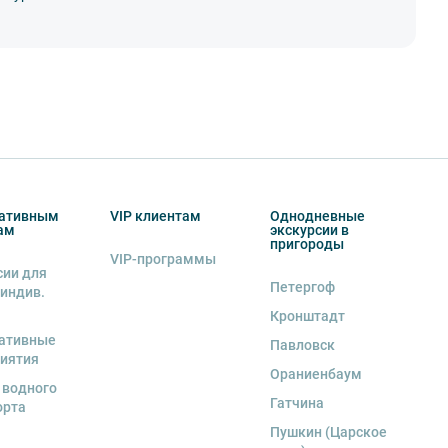
ативным
VIP клиентам
Однодневные
ам
экскурсии в
пригороды
VIP-программы
сии для
Петергоф
 индив.
Кронштадт
ативные
Павловск
иятия
Ораниенбаум
 водного
Гатчина
орта
Пушкин (Царское