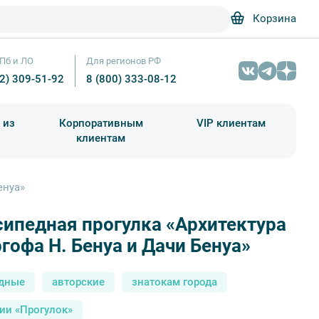
Корзина
Пб и ЛО
Для регионов РФ
12) 309-51-92
8 (800) 333-08-12
 из
Корпоративным
VIP клиентам
клиентам
школа)
чания учебного года
Абонементы на экскурсии
енуа»
Велосипедная прогулка «Архитектура Петергофа Н. Бенуа и Дачи Бенуа» 
ипедная прогулка «Архитектура
Лори/ Виктор Карасев
гофа Н. Бенуа и Дачи Бенуа»
дные
авторские
знатокам города
ии «Прогулок»