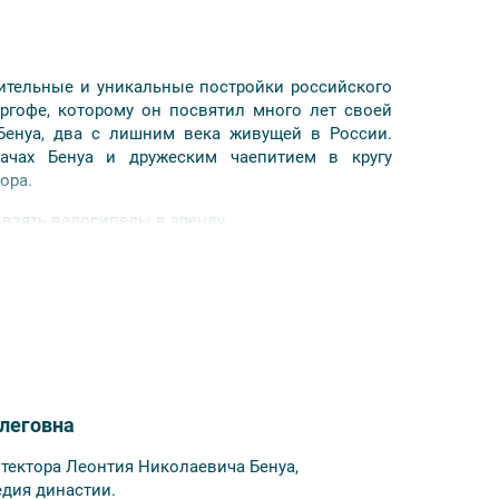
ительные и уникальные постройки российского
ргофе, которому он посвятил много лет своей
Бенуа, два с лишним века живущей в России.
дачах Бенуа и дружеским чаепитием в кругу
ора.
 взять велосипеды в аренду.
елосипеде, так и на арендованном.
нести залог в прокатную организацию (паспорт
едиста, либо залог от 10000 до 15000 рублей в
леговна
тектора Леонтия Николаевича Бенуа,
едия династии.