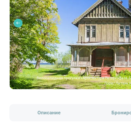
Велосипедная прогулка «Архитектура Петергофа Н. 
Лори/ Литвяк 
Описание
Бронир