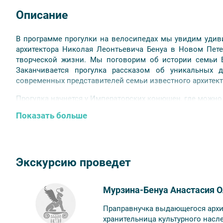
Описание
В программе прогулки на велосипедах мы увидим удив
архитектора Николая Леонтьевича Бенуа в Новом Пете
творческой жизни. Мы поговорим об истории семьи 
Заканчивается прогулка рассказом об уникальных 
современных представителей семьи известного архитект
Прогулка начнется у Императорских конюшен, где можно
Показать больше
Внимание!
Участие в прогулке возможно как на собственном в
Для аренды велосипеда каждый участник должен в
и залог в размере 1000 рублей на одного велосип
Экскурсию проведет
зависимости от выбранного велосипеда).
Мурзина-Бенуа Анастасия О
Праправнучка выдающегося архи
хранительница культурного насл