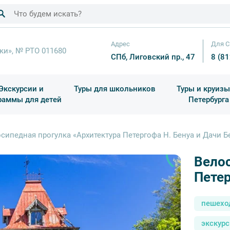
Адрес
Для С
ки», № РТО 011680
СПб, Лиговский пр., 47
8 (8
Экскурсии и
Туры для школьников
Туры и круизы
раммы для детей
Петербурга
ков
раздничные выезды и тематические экскурсии
Квесты/Интерактивы
Для 4 класса (Начальная 
Праздник окон
сипедная прогулка «Архитектура Петергофа Н. Бенуа и Дачи Б
Велос
Петер
пешехо
экскурс