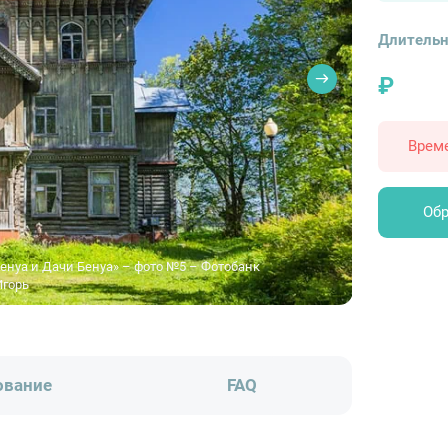
Длительн
₽
Врем
Обр
Бенуа и Дачи Бенуа» – фото №5 – Фотобанк
Игорь
ование
FAQ