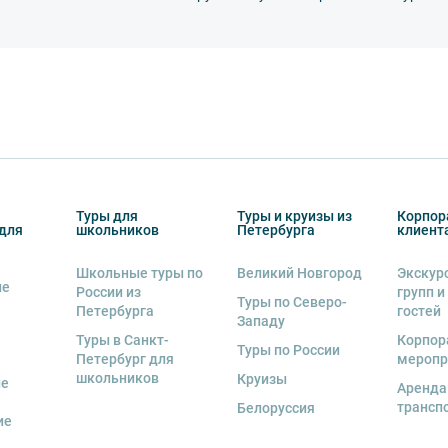
 возрастное ограничение 6+.
курсии.
рсии или отменить экскурсию полностью
снегопадами, ливнями, наводнениями,
рс-мажорными обстоятельствами; а также,
тиве экскурсионного объекта. В случае
ются клиенту в полном объеме.
Туры для
Туры и круизы из
Корпор
енду аудиооборудование. Ответственность за
для
школьников
Петербурга
клиент
курсионной программы возлагается на
 экскурсант обязан возместить полную
Школьные туры по
Великий Новгород
Экскур
ие
России из
групп и
Туры по Северо-
Петербурга
гостей
Западу
Туры в Санкт-
Корпор
Туры по России
Петербург для
меропр
школьников
Круизы
ые
Аренда
трансп
Белоруссия
ие