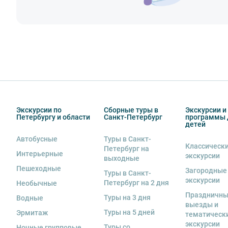
5. В авторских пешеходных экскурсиях предусмотрено
6. Пожалуйста, не опаздывайте к моменту начала экс
7. Турфирма имеет право изменить программу экску
в связи с неблагоприятными погодными условиями: 
низкими или высокими температурами и прочими фо
если экскурсионная программа отменяется по инициа
отмены экскурсии все денежные средства возвраща
Экскурсии по
Сборные туры в
Экскурсии и
8. На ряд экскурсий туроператор предоставляет в ар
Петербургу и области
Санкт-Петербург
программы 
сохранность оборудования во время проведения экс
детей
экскурсанта. В случае утери или порчи оборудования
Автобусные
Туры в Санкт-
стоимость комплекта в размере 5500 руб. 00 коп.
Классическ
Петербург на
Интерьерные
экскурсии
выходные
Пешеходные
Загородные
Туры в Санкт-
экскурсии
Петербург на 2 дня
Необычные
Праздничн
Туры на 3 дня
Водные
выезды и
Туры на 5 дней
Эрмитаж
тематическ
экскурсии
Туры со
Ночные групповые