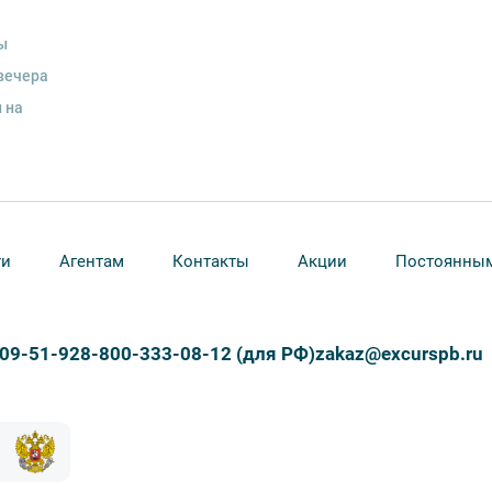
ы
вечера
 на
ти
Агентам
Контакты
Акции
Постоянным
309-51-92
8-800-333-08-12 (для РФ)
zakaz@excurspb.ru