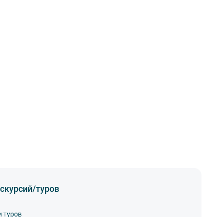
скурсий/туров
и туров