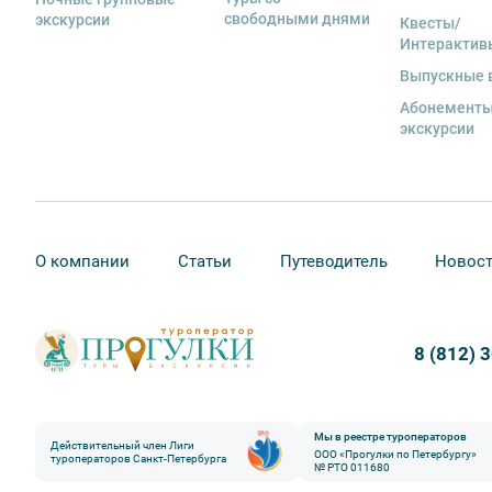
свободными днями
экскурсии
Квесты/
Интерактив
Выпускные 
Абонементы
экскурсии
О компании
Статьи
Путеводитель
Новос
8 (812) 
Мы в реестре туроператоров
Действительный член Лиги
ООО «Прогулки по Петербургу»
туроператоров Санкт-Петербурга
№ РТО 011680