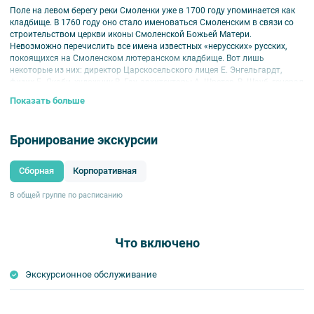
Поле на левом берегу реки Смоленки уже в 1700 году упоминается как
кладбище. В 1760 году оно стало именоваться Смоленским в связи со
строительством церкви иконы Смоленской Божьей Матери.
Невозможно перечислить все имена известных «нерусских» русских,
покоящихся на Смоленском лютеранском кладбище. Вот лишь
некоторые из них: директор Царскосельского лицея Е. Энгельгардт,
физик Б. Якоби, художник В. Гау, архитекторы А. Шретер, В. Шауб, генерал
Клингер, основатель Одессы Де Рибас, инженер А. Бетанкур, издатель М.
Показать больше
Вольф, предприниматель Л. Нобель, педагог К. Май и многие другие.
Внимание
!
Срок аннуляции билетов для данной экскурсии — не позднее
Бронирование экскурсии
чем за 48 часов до мероприятия.
Сборная
Корпоративная
В общей группе по расписанию
Что включено
Экскурсионное обслуживание