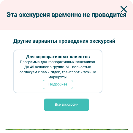
Эта экскурсия временно не проводится
Экскурсии по Петербургу
Пешеходные экскурсии
Смоленское лютеранское кладбище в мини-группе
Смоленское лютеранское кладбище в
Другие варианты проведения экскурсий
мини-группе
Для корпоративных клиентов
Программа для корпоративных заказчиков.
До 45 человек в группе. Мы полностью
согласуем с вами гидов, транспорт и точные
маршруты.
Подробнее
Все экскурсии
Надгробие на могиле В. Н. Ламздорфа – Фотобанк Лори / Ольга Визави