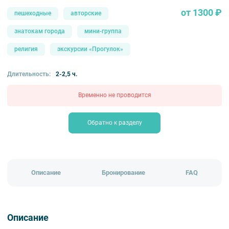
от 1300 ₽
пешеходные
авторские
знатокам города
мини-группа
религия
экскурсии «Прогулок»
Длительность:
2-2,5 ч.
Временно не проводится
Обратно к разделу
Описание
Бронирование
FAQ
Описание