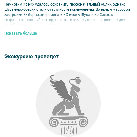
Немногим из них удалось сохранить первоначальный облик, однако
Шувалово-Озерки стали счастливым исключением. Во время массовой
застройки Выборгского района в XX веке в Шувалово-Озерках
сохранился частный сектор, то есть те самые дореволюционные дачи,
самой старой из них – 130 лет.
Показать больше
В ходе пешеходной прогулки вы полюбуетесь живописными
ландшафтами «Русской Швейцарии», Суздальскими озерами, увидите
каменные храмы, современные коттеджи и вокзал станции «Шувалово».
Также вы посетите место, где ранее располагался Озерковский
музыкальный вокзал. Поговорим и о быте дачных поселков
Экскурсию проведет
дореволюционного времени, о дачных занятиях и о том, кто из
известных людей когда-то жил в Шувалово-Озерках.