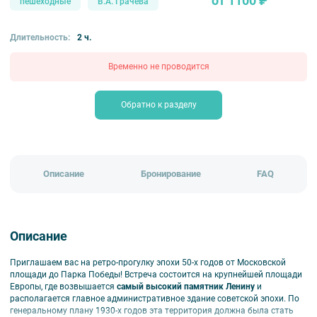
от 1100 ₽
пешеходные
В.А. Грачева
Длительность:
2 ч.
Временно не проводится
Обратно к разделу
Описание
Бронирование
FAQ
Описание
Приглашаем вас на ретро-прогулку эпохи 50-х годов от Московской
площади до Парка Победы! Встреча состоится на крупнейшей площади
Европы, где возвышается
самый высокий памятник Ленину
и
располагается главное административное здание советской эпохи. По
генеральному плану 1930-х годов эта территория должна была стать