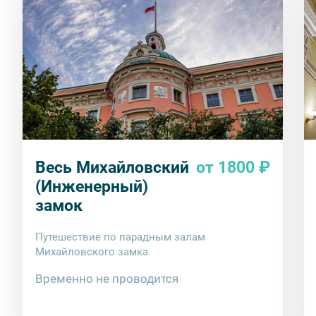
Весь Михайловский
от 1800 ₽
(Инженерный)
замок
Путешествие по парадным залам
Михайловского замка.
Временно не проводится