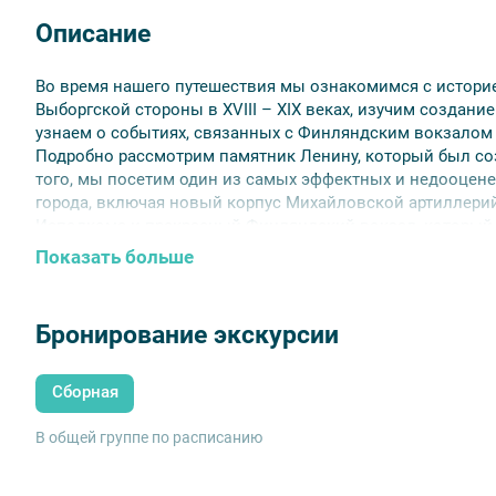
Описание
Во время нашего путешествия мы ознакомимся с историе
Выборгской стороны в XVIII – XIX веках, изучим создан
узнаем о событиях, связанных с Финляндским вокзалом в
Подробно рассмотрим памятник Ленину, который был соз
того, мы посетим один из самых эффектных и недооцен
города, включая новый корпус Михайловской артиллери
Исполкома и прекрасный Финляндский вокзал, который
выдающимся фасадом.
Показать больше
Бронирование экскурсии
Сборная
В общей группе по расписанию