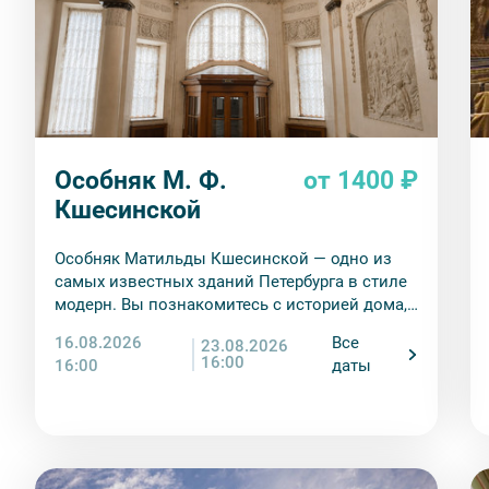
Особняк М. Ф.
от 1400 ₽
Кшесинской
Особняк Матильды Кшесинской — одно из
самых известных зданий Петербурга в стиле
модерн. Вы познакомитесь с историей дома,
а также с историей жизни балерины
16.08.2026
Все
23.08.2026
Матильды Кшесинской. Узнаете, какие
16:00
16:00
даты
отношения ее связывали с мужчинами дома
Романовых, как складывалась артистическая
карьера, какая судьба ждала в эмиграции