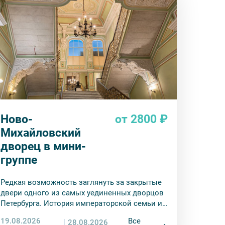
Ново-
от 2800 ₽
Михайловский
дворец в мини-
группе
Редкая возможность заглянуть за закрытые
двери одного из самых уединенных дворцов
Петербурга. История императорской семьи и
сокровища востоковедения — в одном
19.08.2026
Все
28.08.2026
маршруте.