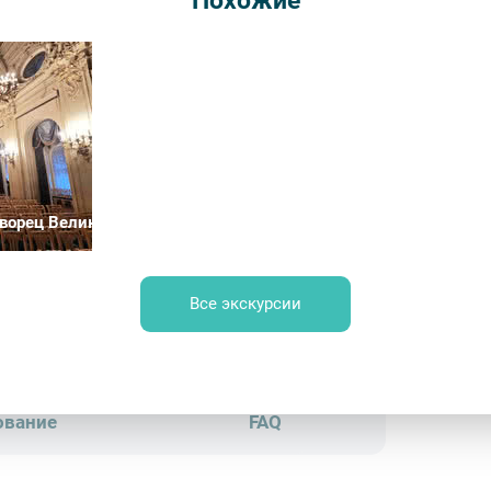
Похожие
Длительн
от 670
Врем
Обр
ворец Великого князя Владимира Александровича (Дом учёны
Все экскурсии
нк Лори / Александр Щепин
ование
FAQ