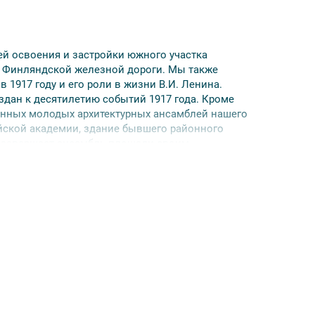
й освоения и застройки южного участка
ие Финляндской железной дороги. Мы также
 1917 году и его роли в жизни В.И. Ленина.
дан к десятилетию событий 1917 года. Кроме
енных молодых архитектурных ансамблей нашего
йской академии, здание бывшего районного
 завершает ансамбль площади своим