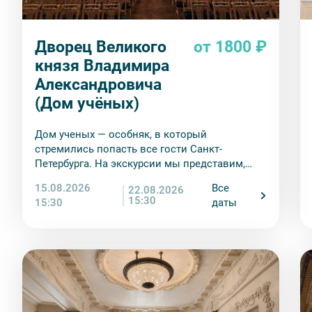
Вы также можете ближе познакомиться с нами
в раз
если экскурсионная программа отменяется по инициа
отмены экскурсии все денежные средства возвраща
Дворец Великого
от 1800 ₽
8. На ряд экскурсий туроператор предоставляет в ар
князя Владимира
сохранность оборудования во время проведения экс
Александровича
экскурсанта. В случае утери или порчи оборудования
стоимость комплекта в размере 5500 руб. 00 коп.
(Дом учёных)
Дом ученых — особняк, в который
стремились попасть все гости Санкт-
Петербурга. На экскурсии мы представим,
насколько роскошными были балы в его
15.08.2026
Все
22.08.2026
парадных залах
15:30
15:30
даты