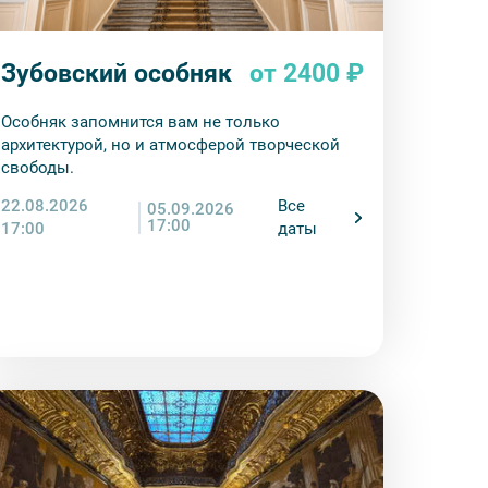
деле “О компании”.
тиве экскурсионного объекта. В случае
ются клиенту в полном объеме.
Зубовский особняк
от 2400 ₽
енду аудиооборудование. Ответственность за
курсионной программы возлагается на
Особняк запомнится вам не только
 экскурсант обязан возместить полную
архитектурой, но и атмосферой творческой
свободы.
22.08.2026
Все
05.09.2026
17:00
17:00
даты