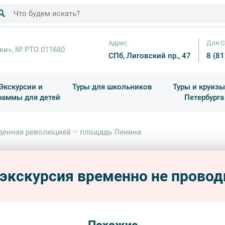
Адрес
Для С
ки», № РТО 011680
СПб, Лиговский пр., 47
8 (8
Экскурсии и
Туры для школьников
Туры и круизы
раммы для детей
Петербурга
ков
раздничные выезды и тематические экскурсии
Квесты/Интерактивы
Для 4 класса (Начальная 
Праздник окон
денная революцией – площадь Ленина
Рожд
Лени
 экскурсия временно не провод
авторс