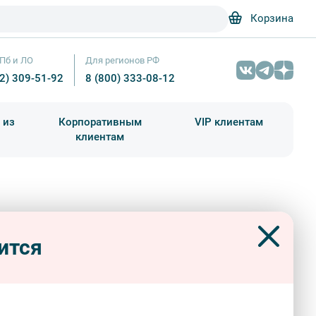
Корзина
Пб и ЛО
Для регионов РФ
12) 309-51-92
8 (800) 333-08-12
 из
Корпоративным
VIP клиентам
клиентам
школа)
чания учебного года
Абонементы на экскурсии
енная революцией – площадь
Михайловская военная артиллерийская академия – Фотобанк Лори 
на
ится
кие
интерьерные