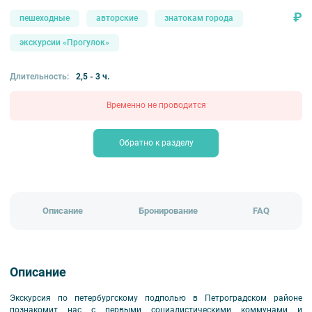
₽
пешеходные
авторские
знатокам города
экскурсии «Прогулок»
Длительность:
2,5 - 3 ч.
Временно не проводится
Обратно к разделу
Описание
Бронирование
FAQ
Описание
Экскурсия по петербургскому подполью в Петроградском районе
познакомит нас с первыми социалистическими коммунами и