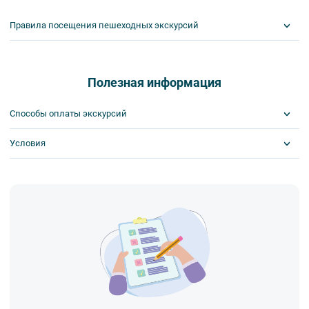
Правила посещения пешеходных экскурсий
Важнейшим приоритетом в нашей работе является обеспечение
вашей безопасности и комфорта в ходе проведения экскурсий и
туров. Поэтому, пожалуйста, ознакомьтесь с правилами,
Полезная информация
соблюдение которых сделает ваш отдых приятным, комфортным
и безопасным.
Способы оплаты экскурсий
1. На пешеходных экскурсиях запрещается употреблять пищу
и напитки за исключением бутилированной воды, категорически
Условия
Visa
запрещается употреблять алкоголь.
MasterCard
2. Пожалуйста, будьте вежливы по отношению друг к другу:
Сбербанк
Получайте билеты удаленно или в офисе
не разговаривайте громко, не мешайте другим пассажирам и, по
Наличными
Оплата онлайн или в офисе
возможности, воздержитесь от использования мобильных
Скидка по клубной карте
устройств во время экскурсии.
Поддержка круглосуточно
3. Пожалуйста, бережно относитесь к экскурсионному
оборудованию, предоставляемому туроператором. В случае
порчи оборудования материальную ответственность за неё
несёт экскурсант.
4. Ответственность за несовершеннолетних участников
экскурсии несёт взрослый сопровождающий. Пожалуйста,
заранее объясните ребенку правила поведения на экскурсии.