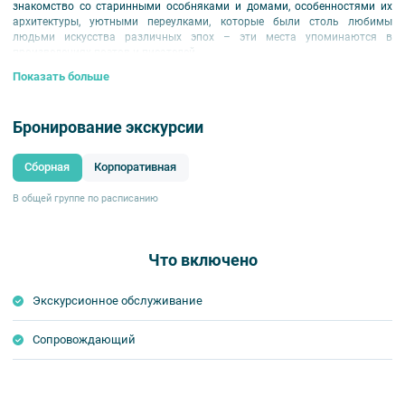
знакомство со старинными особняками и домами, особенностями их
архитектуры, уютными переулками, которые были столь любимы
людьми искусства различных эпох – эти места упоминаются в
произведениях поэтов и писателей.
Показать больше
Место начала:
у Церкви Святого Пантелеймона (ул. Пестеля, д. 2).
Место окончания:
угол ул. Восстания и Жуковского.
Продолжительность:
1,5-2 ч.
Бронирование экскурсии
Сборная
Корпоративная
В общей группе по расписанию
Что включено
Экскурсионное обслуживание
Сопровождающий