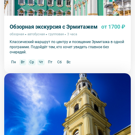
Обзорная экскурсия с Эрмитажем
от 1700 ₽
обзорная
автобусная
групповая
3 часа
Классический маршрут по центру и посещение Эрмитажа в одной
программе. Подойдёт тем, кто хочет увидеть главное без
очередей.
Пн
Вт
Ср
Чт
Пт
Сб
Вс