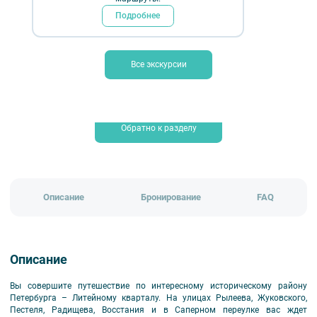
₽
пешеходные
знатокам города
обзорные
Подробнее
экскурсии «Прогулок»
Длительность:
1,5-2 ч.
Все экскурсии
Временно не проводится
Обратно к разделу
Описание
Бронирование
FAQ
Описание
Вы совершите путешествие по интересному историческому району
Петербурга – Литейному кварталу. На улицах Рылеева, Жуковского,
Пестеля, Радищева, Восстания и в Саперном переулке вас ждет