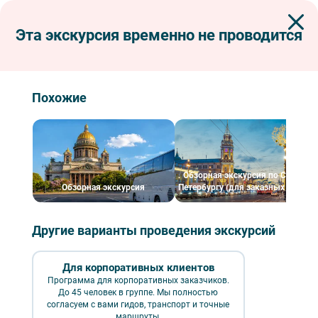
Эта экскурсия временно не проводится
Экскурсии по Петербургу
Пешеходные экскурсии
Прогулка по Литейному кварталу
Прогулка по Литейному кварталу
Похожие
Обзорная экскурсия по Санкт-
Обзорная экскурсия
Петербургу (для заказных групп)
Другие варианты проведения экскурсий
Для корпоративных клиентов
Прогулка по Литейному кварталу – фото №1 – Фотобанк Лори/
Программа для корпоративных заказчиков.
Александр Щепин
До 45 человек в группе. Мы полностью
согласуем с вами гидов, транспорт и точные
маршруты.