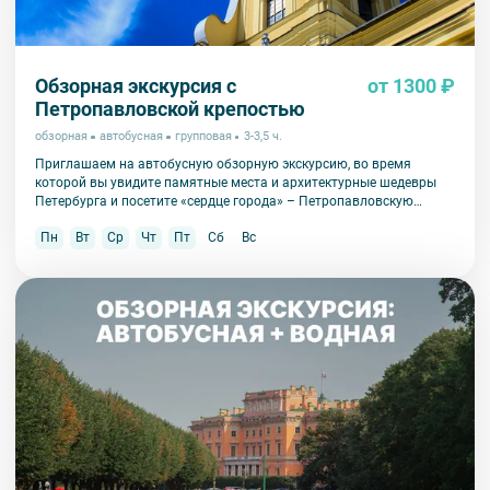
Обзорная экскурсия с
от 1300 ₽
Петропавловской крепостью
обзорная
автобусная
групповая
3-3,5 ч.
Приглашаем на автобусную обзорную экскурсию, во время
которой вы увидите памятные места и архитектурные шедевры
Петербурга и посетите «сердце города» – Петропавловскую
крепость.
Пн
Вт
Ср
Чт
Пт
Сб
Вс