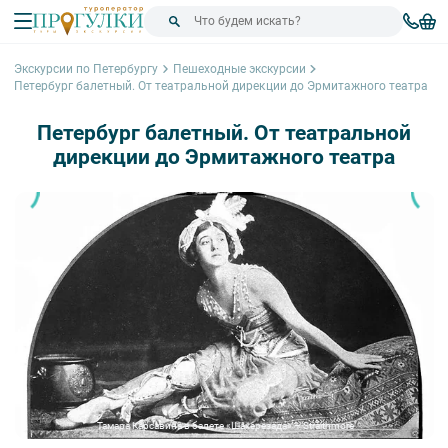
Экскурсии по Петербургу
Пешеходные экскурсии
Петербург балетный. От театральной диреĸции до Эрмитажного театра
Петербург балетный. От театральной
диреĸции до Эрмитажного театра
Тамара Карсавина в балете «Шахерезада» – Straithmore