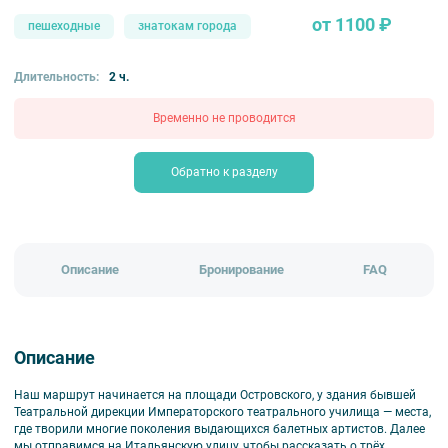
от 1100 ₽
пешеходные
знатокам города
Длительность:
2 ч.
Временно не проводится
Обратно к разделу
Описание
Бронирование
FAQ
Описание
Наш маршрут начинается на площади Островского, у здания бывшей
Театральной дирекции Императорского театрального училища — места,
где творили многие поколения выдающихся балетных артистов. Далее
мы отправимся на Итальянскую улицу, чтобы рассказать о трёх