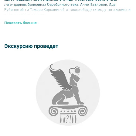
легендарных балеринах Серебряного века: Анне Павловой, Иде
Рубинштейн и Тамаре Карсавиной, а также обсудить моду того времени
и лучшие ателье города.
Показать больше
После этого нас ждёт прогулка по Большой Морской улице, где вы
узнаете о жизни и творчестве главной звезды «Русских сезонов».
Внимание!
Аннуляция возможна не позднее, чем за 24 часа до начала
мероприятия.
Экскурсию проведет